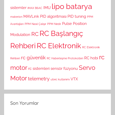
lipo batarya
sistemler
IMU
iMAX B6AC
MAVLink
PID algoritması
PID tuning
makerion
PPM
Pulse Position
Avantajları
PPM Nasıl Çalışır
PPM Nedir
RC Başlangıç
RC
Modulation
Rehberi
RC Elektronik
RC Elektronik
rc
rc güvenlik
RC hobi
Rehberi
RC Haberleşme Protokolleri
motor
Servo
rc sistemleri
sensör füzyonu
Motor
telemetry
VTX
ubec kullanımı
Son Yorumlar