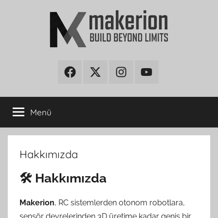
İçeriğe
atla
makerion
Build
Beyond
Facebook
Twitter
Instagram
Youtube
Blog
Limits
Menü
Hakkımızda
🛠️ Hakkımızda
Makerion
, RC sistemlerden otonom robotlara,
sensör devrelerinden 3D üretime kadar geniş bir