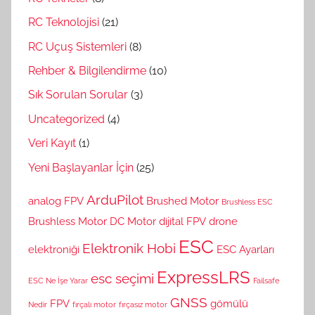
RC Teknolojisi
(21)
RC Uçuş Sistemleri
(8)
Rehber & Bilgilendirme
(10)
Sık Sorulan Sorular
(3)
Uncategorized
(4)
Veri Kayıt
(1)
Yeni Başlayanlar İçin
(25)
ArduPilot
analog FPV
Brushed Motor
Brushless ESC
Brushless Motor
DC Motor
dijital FPV
drone
ESC
Elektronik Hobi
elektroniği
ESC Ayarları
ExpressLRS
esc seçimi
ESC Ne İşe Yarar
Failsafe
GNSS
FPV
gömülü
Nedir
fırçalı motor
fırçasız motor