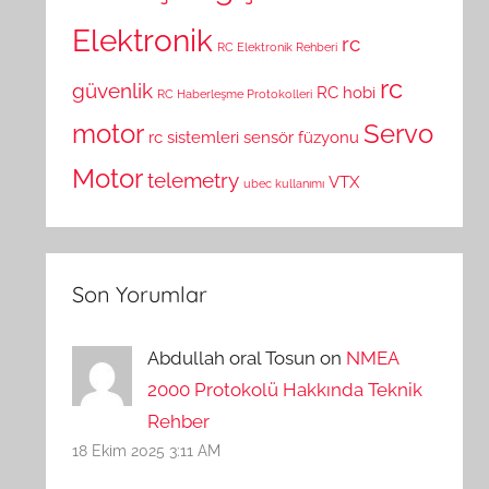
Elektronik
rc
RC Elektronik Rehberi
rc
güvenlik
RC hobi
RC Haberleşme Protokolleri
motor
Servo
rc sistemleri
sensör füzyonu
Motor
telemetry
VTX
ubec kullanımı
Son Yorumlar
Abdullah oral Tosun on
NMEA
2000 Protokolü Hakkında Teknik
Rehber
18 Ekim 2025 3:11 AM