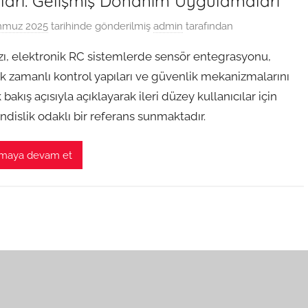
ıları: Gelişmiş Donanım Uygulamaları
mmuz 2025
tarihinde gönderilmiş
admin
tarafından
zı, elektronik RC sistemlerde sensör entegrasyonu,
k zamanlı kontrol yapıları ve güvenlik mekanizmalarını
 bakış açısıyla açıklayarak ileri düzey kullanıcılar için
dislik odaklı bir referans sunmaktadır.
maya devam et