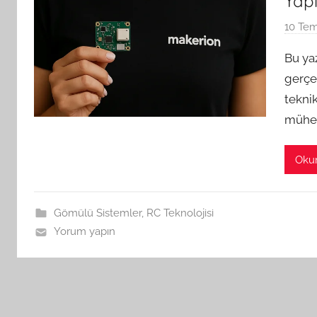
Yap
10 Te
Bu ya
gerçe
teknik
mühen
Oku
Gömülü Sistemler
,
RC Teknolojisi
Yorum yapın