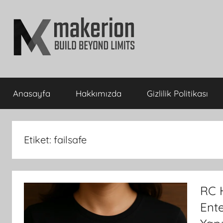
İçeriğe
atla
makerion
Build
Beyond
Anasayfa
Hakkımızda
Gizlilik Politikası
Limits
Blog
Etiket:
failsafe
RC 
Ent