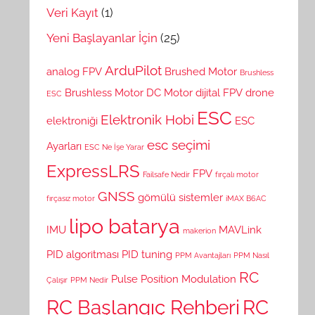
Veri Kayıt
(1)
Yeni Başlayanlar İçin
(25)
ArduPilot
analog FPV
Brushed Motor
Brushless
Brushless Motor
DC Motor
dijital FPV
drone
ESC
ESC
Elektronik Hobi
elektroniği
ESC
esc seçimi
Ayarları
ESC Ne İşe Yarar
ExpressLRS
FPV
Failsafe Nedir
fırçalı motor
GNSS
gömülü sistemler
fırçasız motor
iMAX B6AC
lipo batarya
IMU
MAVLink
makerion
PID algoritması
PID tuning
PPM Avantajları
PPM Nasıl
RC
Pulse Position Modulation
Çalışır
PPM Nedir
RC Başlangıç Rehberi
RC