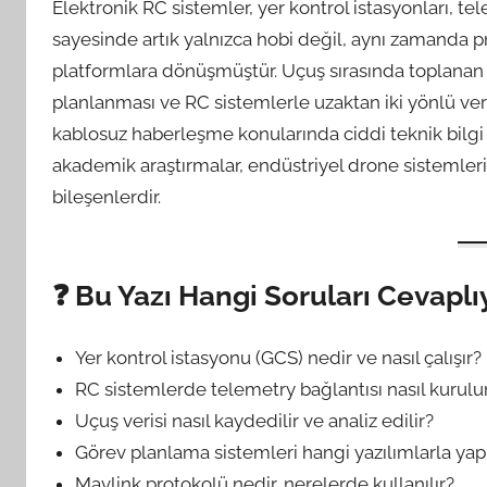
Elektronik RC sistemler, yer kontrol istasyonları, t
sayesinde artık yalnızca hobi değil, aynı zamanda p
platformlara dönüşmüştür. Uçuş sırasında toplanan v
planlanması ve RC sistemlerle uzaktan iki yönlü veri
kablosuz haberleşme konularında ciddi teknik bilgi 
akademik araştırmalar, endüstriyel drone sistemler
bileşenlerdir.
❓
Bu Yazı Hangi Soruları Cevaplı
Yer kontrol istasyonu (GCS) nedir ve nasıl çalışır?
RC sistemlerde telemetry bağlantısı nasıl kurulu
Uçuş verisi nasıl kaydedilir ve analiz edilir?
Görev planlama sistemleri hangi yazılımlarla yapı
Mavlink protokolü nedir, nerelerde kullanılır?