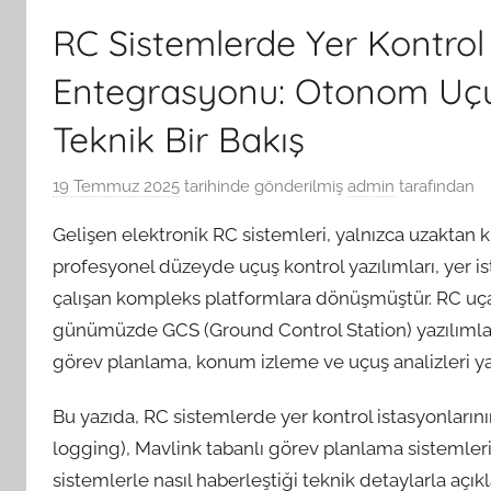
RC Sistemlerde Yer Kontrol 
Entegrasyonu: Otonom Uçuş
Teknik Bir Bakış
19 Temmuz 2025
tarihinde gönderilmiş
admin
tarafından
Gelişen elektronik RC sistemleri, yalnızca uzaktan 
profesyonel düzeyde uçuş kontrol yazılımları, yer i
çalışan kompleks platformlara dönüşmüştür. RC uçak
günümüzde GCS (Ground Control Station) yazılımlar
görev planlama, konum izleme ve uçuş analizleri yap
Bu yazıda, RC sistemlerde yer kontrol istasyonlarının
logging), Mavlink tabanlı görev planlama sistemle
sistemlerle nasıl haberleştiği teknik detaylarla açıkl