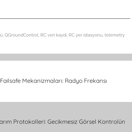
lü
,
QGroundControl
,
RC veri kaydı
,
RC yer istasyonu
,
telemetry
 Failsafe Mekanizmaları: Radyo Frekansı
arım Protokolleri: Gecikmesiz Görsel Kontrolün