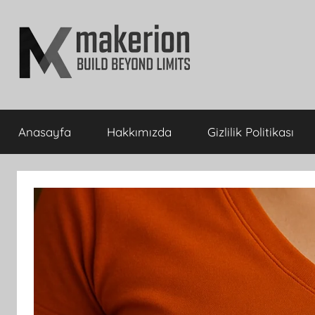
İçeriğe
atla
makerion
Build
Beyond
Anasayfa
Hakkımızda
Gizlilik Politikası
Limits
Blog