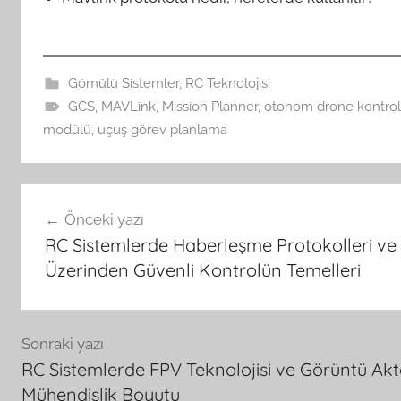
Gömülü Sistemler
,
RC Teknolojisi
GCS
,
MAVLink
,
Mission Planner
,
otonom drone kontro
modülü
,
uçuş görev planlama
Yazı
Önceki yazı
gezinmesi
RC Sistemlerde Haberleşme Protokolleri ve
Üzerinden Güvenli Kontrolün Temelleri
Sonraki yazı
RC Sistemlerde FPV Teknolojisi ve Görüntü Akt
Mühendislik Boyutu