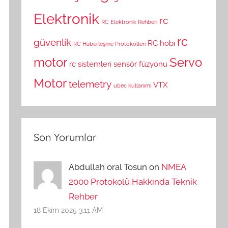
Elektronik
rc
RC Elektronik Rehberi
rc
güvenlik
RC hobi
RC Haberleşme Protokolleri
motor
Servo
rc sistemleri
sensör füzyonu
Motor
telemetry
VTX
ubec kullanımı
Son Yorumlar
Abdullah oral Tosun on
NMEA
2000 Protokolü Hakkında Teknik
Rehber
18 Ekim 2025 3:11 AM