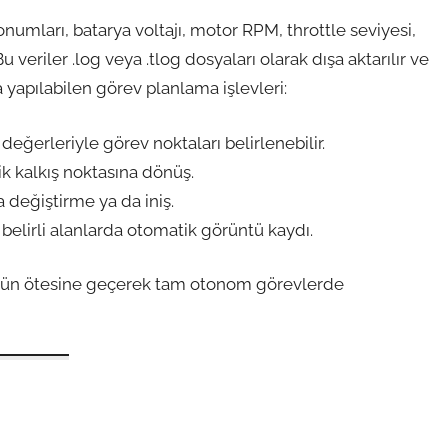
onumları, batarya voltajı, motor RPM, throttle seviyesi,
Bu veriler .log veya .tlog dosyaları olarak dışa aktarılır ve
a yapılabilen görev planlama işlevleri:
m değerleriyle görev noktaları belirlenebilir.
 kalkış noktasına dönüş.
 değiştirme ya da iniş.
belirli alanlarda otomatik görüntü kaydı.
rolün ötesine geçerek tam otonom görevlerde