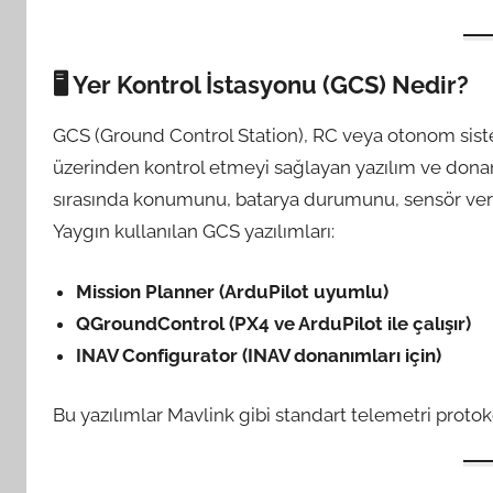
🖥️
Yer Kontrol İstasyonu (GCS) Nedir?
GCS (Ground Control Station), RC veya otonom sist
üzerinden kontrol etmeyi sağlayan yazılım ve donan
sırasında konumunu, batarya durumunu, sensör verileri
Yaygın kullanılan GCS yazılımları:
Mission Planner (ArduPilot uyumlu)
QGroundControl (PX4 ve ArduPilot ile çalışır)
INAV Configurator (INAV donanımları için)
Bu yazılımlar Mavlink gibi standart telemetri protokol