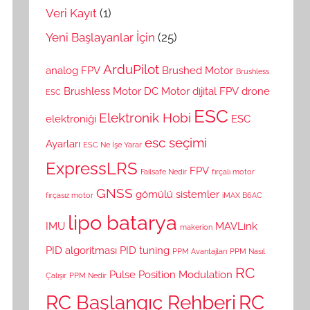
Veri Kayıt
(1)
Yeni Başlayanlar İçin
(25)
ArduPilot
analog FPV
Brushed Motor
Brushless
Brushless Motor
DC Motor
dijital FPV
drone
ESC
ESC
Elektronik Hobi
elektroniği
ESC
esc seçimi
Ayarları
ESC Ne İşe Yarar
ExpressLRS
FPV
Failsafe Nedir
fırçalı motor
GNSS
gömülü sistemler
fırçasız motor
iMAX B6AC
lipo batarya
IMU
MAVLink
makerion
PID algoritması
PID tuning
PPM Avantajları
PPM Nasıl
RC
Pulse Position Modulation
Çalışır
PPM Nedir
RC Başlangıç Rehberi
RC