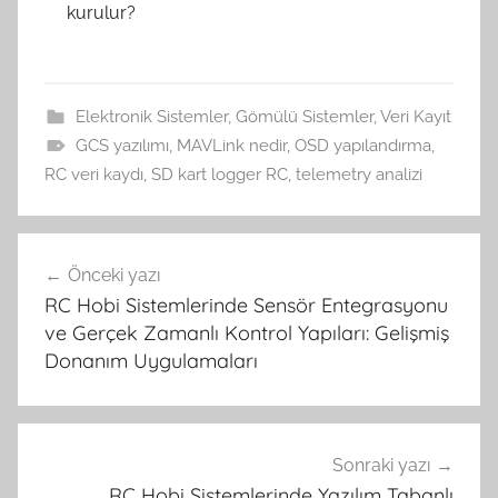
kurulur?
Elektronik Sistemler
,
Gömülü Sistemler
,
Veri Kayıt
GCS yazılımı
,
MAVLink nedir
,
OSD yapılandırma
,
RC veri kaydı
,
SD kart logger RC
,
telemetry analizi
Yazı
Önceki yazı
gezinmesi
RC Hobi Sistemlerinde Sensör Entegrasyonu
ve Gerçek Zamanlı Kontrol Yapıları: Gelişmiş
Donanım Uygulamaları
Sonraki yazı
RC Hobi Sistemlerinde Yazılım Tabanlı