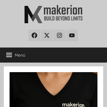
İçeriğe
atla
makerion
Build
Beyond
Facebook
Twitter
Instagram
Youtube
Blog
Limits
Menü