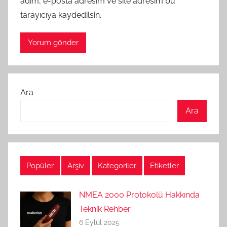
adım, e-posta adresim ve site adresim bu
tarayıcıya kaydedilsin.
Ara
Ara
Popüler
Arşiv
Kategoriler
Etiketler
NMEA 2000 Protokolü Hakkında
Teknik Rehber
6 Eylül 2025