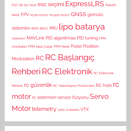
ExpressLRS
esc seçimi
ESC Ne İşe Yarar
Failsafe
GNSS
FPV
gömülü
Nedir
fırçalı motor
fırçasız motor
lipo batarya
sistemler
IMU
iMAX B6AC
MAVLink
PID algoritması
PID tuning
makerion
PPM
Pulse Position
Avantajları
PPM Nasıl Çalışır
PPM Nedir
RC Başlangıç
RC
Modulation
Rehberi
RC Elektronik
RC Elektronik
rc
rc güvenlik
RC hobi
Rehberi
RC Haberleşme Protokolleri
motor
Servo
rc sistemleri
sensör füzyonu
Motor
telemetry
VTX
ubec kullanımı