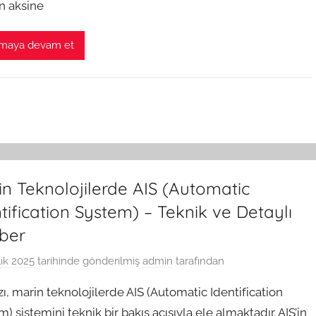
in aksine
maya devam et
n Teknolojilerde AIS (Automatic
tification System) – Teknik ve Detaylı
ber
lık 2025
tarihinde gönderilmiş
admin
tarafından
ı, marin teknolojilerde AIS (Automatic Identification
) sistemini teknik bir bakış açısıyla ele almaktadır. AIS’in