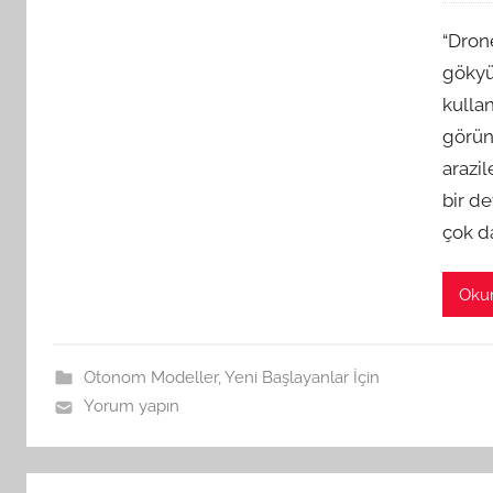
“Dron
gökyü
kullan
görün
arazil
bir de
çok d
Oku
Otonom Modeller
,
Yeni Başlayanlar İçin
Yorum yapın