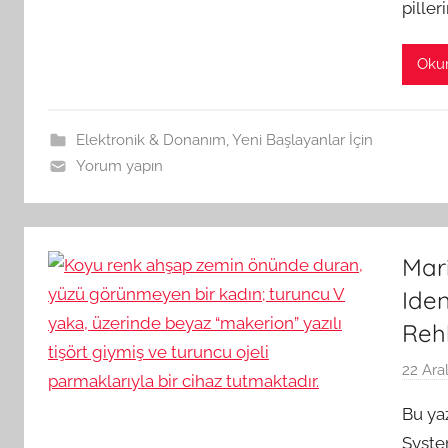
piller
Oku
Elektronik & Donanım
,
Yeni Başlayanlar İçin
Yorum yapın
Mari
Iden
Reh
22 Ara
Bu yaz
System