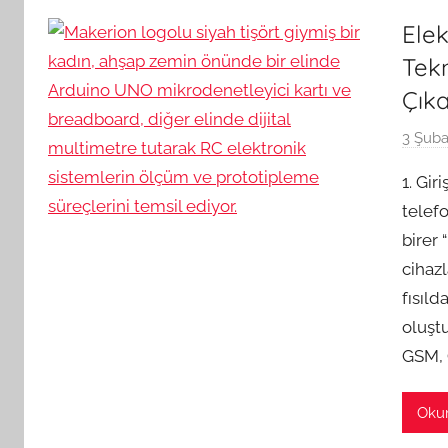
Elek
Tek
Çık
3 Şuba
1. Gir
telef
birer
cihazl
fısıld
oluşt
GSM, 
Oku