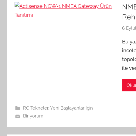
NME
Reh
6 Eylü
Bu ya
incele
topolo
ile ve
Oku
RC Tekneler
,
Yeni Başlayanlar İçin
Bir yorum