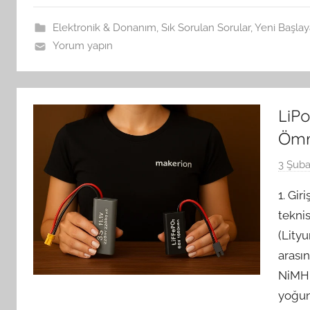
Elektronik & Donanım
,
Sık Sorulan Sorular
,
Yeni Başlay
Yorum yapın
LiP
Ömr
3 Şuba
1. Gir
teknis
(Lity
arası
NiMH p
yoğun