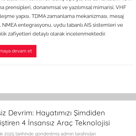
ma prensipleri, donanımsal ve yazılımsal mimarisi, VHF
leşme yapısı, TDMA zamanlama mekanizması, mesaj
ri, NMEA entegrasyonu, uydu tabanlı AIS sistemleri ve
ik zafiyetleri detaylı olarak incelenmektedir.
maya devam et
iz Devrim: Hayatımızı Şimdiden
ştiren 4 İnsansız Araç Teknolojisi
lık 2025
tarihinde gönderilmiş
admin
tarafından