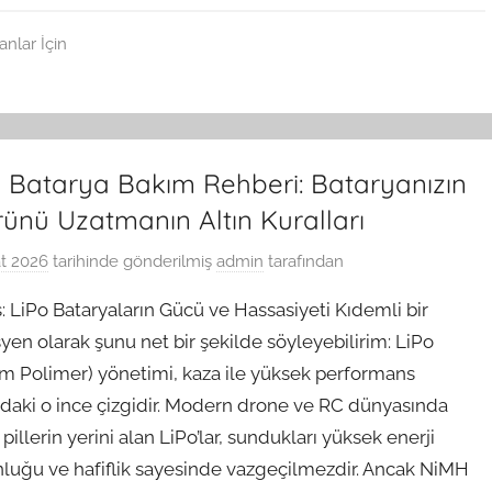
anlar İçin
o Batarya Bakım Rehberi: Bataryanızın
ünü Uzatmanın Altın Kuralları
t 2026
tarihinde gönderilmiş
admin
tarafından
iş: LiPo Bataryaların Gücü ve Hassasiyeti Kıdemli bir
yen olarak şunu net bir şekilde söyleyebilirim: LiPo
um Polimer) yönetimi, kaza ile yüksek performans
ndaki o ince çizgidir. Modern drone ve RC dünyasında
illerin yerini alan LiPo’lar, sundukları yüksek enerji
luğu ve hafiflik sayesinde vazgeçilmezdir. Ancak NiMH