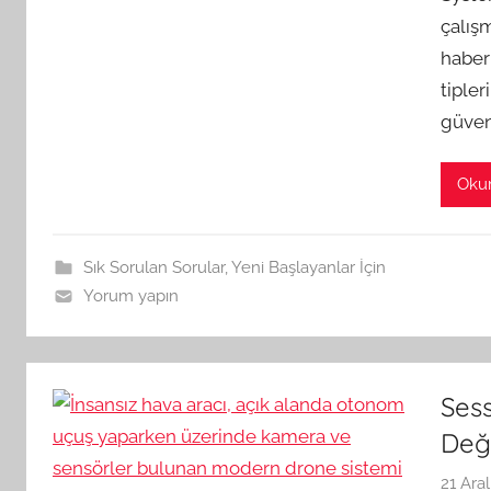
çalış
haber
tiple
güvenl
Oku
Sık Sorulan Sorular
,
Yeni Başlayanlar İçin
Yorum yapın
Sess
Deği
21 Ara