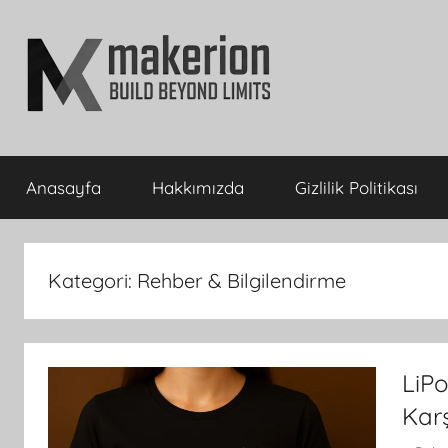
İçeriğe
atla
makerion
Build
Beyond
Anasayfa
Hakkımızda
Gizlilik Politikası
Limits
Blog
Kategori:
Rehber & Bilgilendirme
LiP
Kar