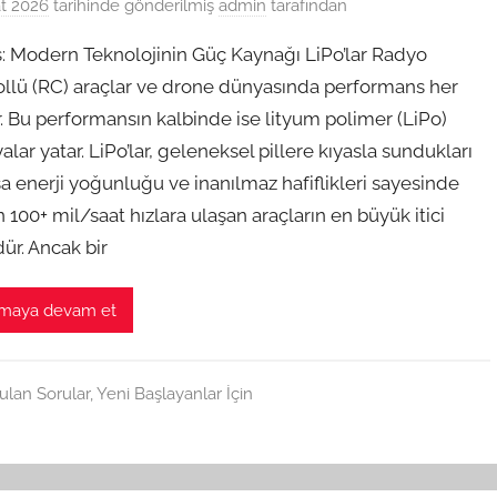
t 2026
tarihinde gönderilmiş
admin
tarafından
iş: Modern Teknolojinin Güç Kaynağı LiPo’lar Radyo
ollü (RC) araçlar ve drone dünyasında performans her
r. Bu performansın kalbinde ise lityum polimer (LiPo)
alar yatar. LiPo’lar, geleneksel pillere kıyasla sundukları
a enerji yoğunluğu ve inanılmaz hafiflikleri sayesinde
100+ mil/saat hızlara ulaşan araçların en büyük itici
ür. Ancak bir
maya devam et
ulan Sorular
,
Yeni Başlayanlar İçin