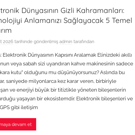
tronik Dünyasının Gizli Kahramanları:
nolojiyi Anlamanızı Sağlayacak 5 Temel
arım
t 2026
tarihinde gönderilmiş
admin
tarafından
iş: Elektronik Dünyasının Kapısını Aralamak Elinizdeki akıllı
onun veya sabah sizi uyandıran kahve makinesinin sadece
 “kara kutu” olduğunu mu düşünüyorsunuz? Aslında bu
ar, saniyede milyonlarca kez karar veren, birbiriyle
aşan ve enerjiyi büyük bir titizlikle yöneten bileşenlerin
urduğu yaşayan bir ekosistemdir. Elektronik bileşenleri ve
GPS gibi iletişim
maya devam et