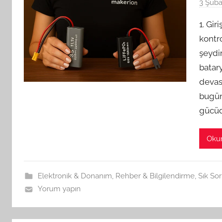
3 Şuba
1. Gir
kontr
şeydi
batary
devas
bugün 
gücüd
Oku
Elektronik & Donanım
,
Rehber & Bilgilendirme
,
Sık Sor
Yorum yapın