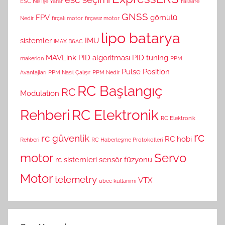
ESC Ne İşe Yarar
Failsafe
GNSS
FPV
gömülü
Nedir
fırçalı motor
fırçasız motor
lipo batarya
sistemler
IMU
iMAX B6AC
MAVLink
PID algoritması
PID tuning
makerion
PPM
Pulse Position
Avantajları
PPM Nasıl Çalışır
PPM Nedir
RC Başlangıç
RC
Modulation
Rehberi
RC Elektronik
RC Elektronik
rc
rc güvenlik
RC hobi
Rehberi
RC Haberleşme Protokolleri
motor
Servo
rc sistemleri
sensör füzyonu
Motor
telemetry
VTX
ubec kullanımı