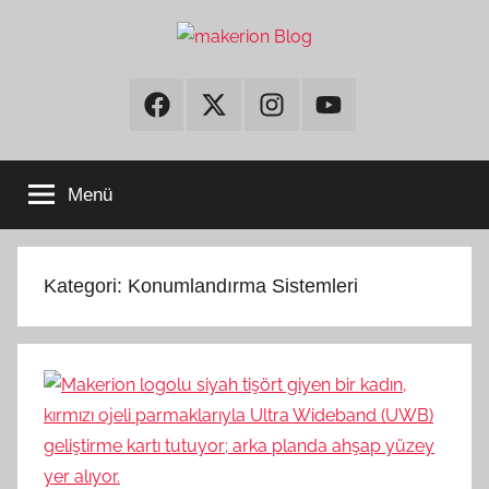
İçeriğe
atla
makerion
Build
Beyond
Facebook
Twitter
Instagram
Youtube
Limits
Blog
Menü
Kategori:
Konumlandırma Sistemleri