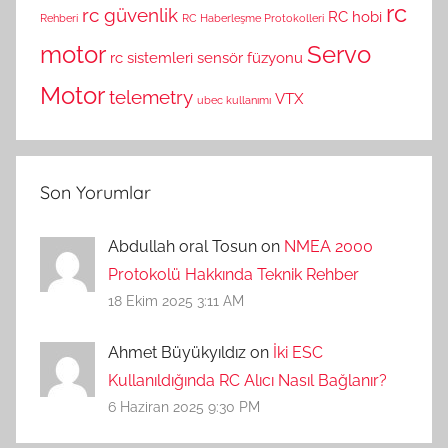
rc
rc güvenlik
RC hobi
Rehberi
RC Haberleşme Protokolleri
motor
Servo
rc sistemleri
sensör füzyonu
Motor
telemetry
VTX
ubec kullanımı
Son Yorumlar
Abdullah oral Tosun on
NMEA 2000
Protokolü Hakkında Teknik Rehber
18 Ekim 2025 3:11 AM
Ahmet Büyükyıldız on
İki ESC
Kullanıldığında RC Alıcı Nasıl Bağlanır?
6 Haziran 2025 9:30 PM