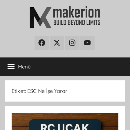
İçeriğe
atla
makerion
Build
Beyond
Facebook
Twitter
Instagram
Youtube
Blog
Limits
Menü
Etiket:
ESC Ne İşe Yarar