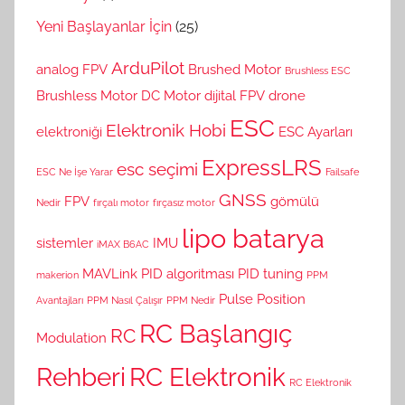
Yeni Başlayanlar İçin
(25)
ArduPilot
analog FPV
Brushed Motor
Brushless ESC
Brushless Motor
DC Motor
dijital FPV
drone
ESC
Elektronik Hobi
elektroniği
ESC Ayarları
ExpressLRS
esc seçimi
ESC Ne İşe Yarar
Failsafe
GNSS
FPV
gömülü
Nedir
fırçalı motor
fırçasız motor
lipo batarya
sistemler
IMU
iMAX B6AC
MAVLink
PID algoritması
PID tuning
makerion
PPM
Pulse Position
Avantajları
PPM Nasıl Çalışır
PPM Nedir
RC Başlangıç
RC
Modulation
Rehberi
RC Elektronik
RC Elektronik