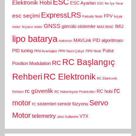
ESC
Elektronik Hobi
ESC Ayarları
ESC Ne İşe Yarar
ExpressLRS
esc seçimi
FPV
Failsafe Nedir
fırçalı
GNSS
gömülü sistemler
IMU
motor
fırçasız motor
iMAX B6AC
lipo batarya
MAVLink
PID algoritması
makerion
PID tuning
Pulse
PPM Avantajları
PPM Nasıl Çalışır
PPM Nedir
RC Başlangıç
RC
Position Modulation
Rehberi
RC Elektronik
RC Elektronik
rc
rc güvenlik
RC hobi
Rehberi
RC Haberleşme Protokolleri
motor
Servo
rc sistemleri
sensör füzyonu
Motor
telemetry
VTX
ubec kullanımı