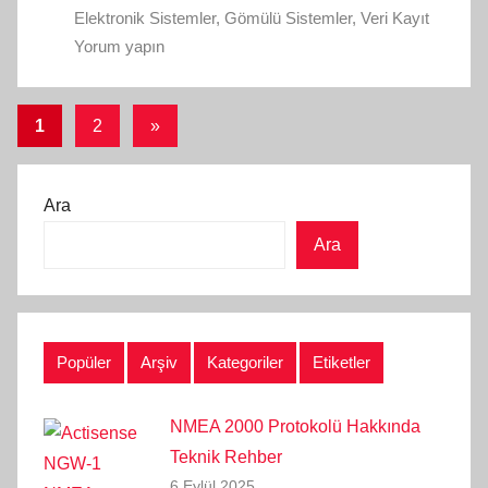
Elektronik Sistemler
,
Gömülü Sistemler
,
Veri Kayıt
Yorum yapın
Yazı
Sonraki
1
2
»
yazılar
sayfalaması
Ara
Ara
Popüler
Arşiv
Kategoriler
Etiketler
NMEA 2000 Protokolü Hakkında
Teknik Rehber
6 Eylül 2025