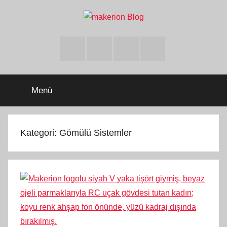
İçeriğe
atla
makerion
Build
Beyond
Facebook
Twitter
Instagram
Youtube
Limits
Blog
Menü
Kategori:
Gömülü Sistemler