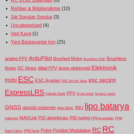
RC Uçuş Sistemleri
(8)
Rehber & Bilgilendirme
(10)
Sık Sorulan Sorular
(3)
Uncategorized
(4)
Veri Kayıt
(1)
Yeni Başlayanlar İçin
(25)
ArduPilot
analog FPV
Brushed Motor
Brushless
Brushless ESC
Elektronik
Motor
DC Motor
dijital FPV
drone elektroniği
ESC
Hobi
esc seçimi
ESC Ayarları
ESC Ne İşe Yarar
ExpressLRS
FPV
Failsafe Nedir
fırçalı motor
fırçasız motor
lipo batarya
GNSS
gömülü sistemler
IMU
iMAX B6AC
MAVLink
PID algoritması
PID tuning
makerion
PPM Avantajları
PPM
RC
RC
Pulse Position Modulation
Nasıl Çalışır
PPM Nedir