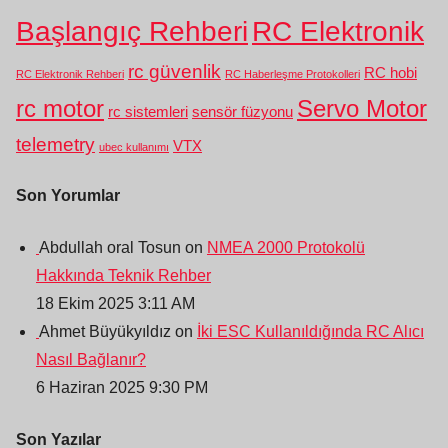
Başlangıç Rehberi
RC Elektronik
rc güvenlik
RC hobi
RC Elektronik Rehberi
RC Haberleşme Protokolleri
rc motor
Servo Motor
rc sistemleri
sensör füzyonu
telemetry
VTX
ubec kullanımı
Son Yorumlar
Abdullah oral Tosun on
NMEA 2000 Protokolü
Hakkında Teknik Rehber
18 Ekim 2025 3:11 AM
Ahmet Büyükyıldız on
İki ESC Kullanıldığında RC Alıcı
Nasıl Bağlanır?
6 Haziran 2025 9:30 PM
Son Yazılar