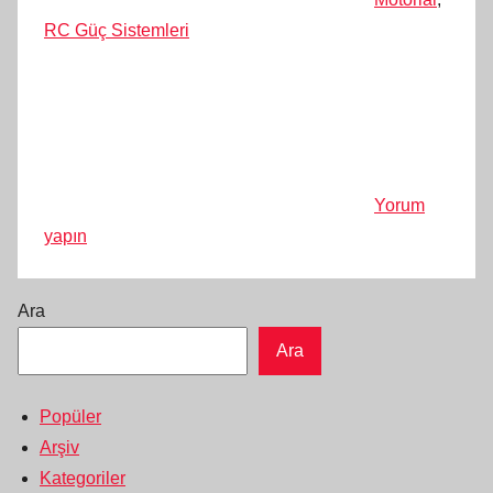
RC Güç Sistemleri
Yorum
yapın
Ara
Ara
Popüler
Arşiv
Kategoriler