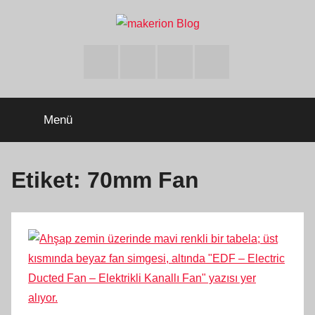
İçeriğe
atla
makerion
Build
Beyond
Facebook
Twitter
Instagram
Youtube
Limits
Blog
Menü
Etiket:
70mm Fan