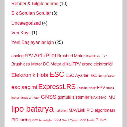
Rehber & Bilgilendirme
(10)
Sık Sorulan Sorular
(3)
Uncategorized
(4)
Veri Kayıt
(1)
Yeni Başlayanlar İçin
(25)
ArduPilot
analog FPV
Brushed Motor
Brushless ESC
Brushless Motor
DC Motor
dijital FPV
drone elektroniği
ESC
Elektronik Hobi
ESC Ayarları
ESC Ne İşe Yarar
ExpressLRS
esc seçimi
FPV
Failsafe Nedir
fırçalı
GNSS
gömülü sistemler
IMU
motor
fırçasız motor
iMAX B6AC
lipo batarya
MAVLink
PID algoritması
makerion
PID tuning
Pulse
PPM Avantajları
PPM Nasıl Çalışır
PPM Nedir