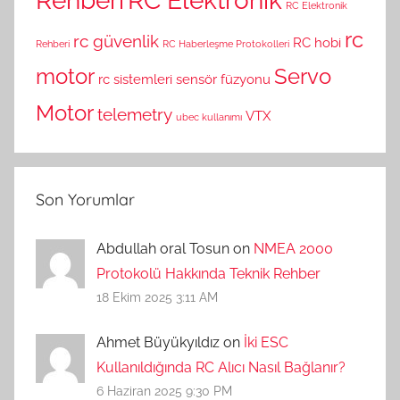
Rehberi
RC Elektronik
RC Elektronik
rc
rc güvenlik
RC hobi
Rehberi
RC Haberleşme Protokolleri
motor
Servo
rc sistemleri
sensör füzyonu
Motor
telemetry
VTX
ubec kullanımı
Son Yorumlar
Abdullah oral Tosun on
NMEA 2000
Protokolü Hakkında Teknik Rehber
18 Ekim 2025 3:11 AM
Ahmet Büyükyıldız on
İki ESC
Kullanıldığında RC Alıcı Nasıl Bağlanır?
6 Haziran 2025 9:30 PM