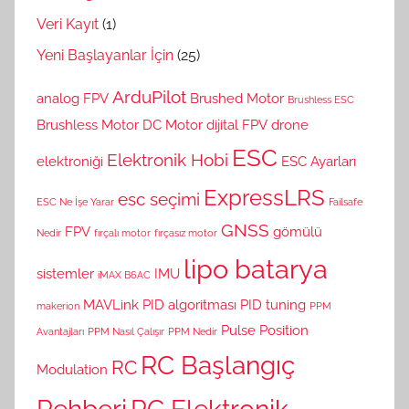
Veri Kayıt
(1)
Yeni Başlayanlar İçin
(25)
ArduPilot
analog FPV
Brushed Motor
Brushless ESC
Brushless Motor
DC Motor
dijital FPV
drone
ESC
Elektronik Hobi
elektroniği
ESC Ayarları
ExpressLRS
esc seçimi
ESC Ne İşe Yarar
Failsafe
GNSS
FPV
gömülü
Nedir
fırçalı motor
fırçasız motor
lipo batarya
sistemler
IMU
iMAX B6AC
MAVLink
PID algoritması
PID tuning
makerion
PPM
Pulse Position
Avantajları
PPM Nasıl Çalışır
PPM Nedir
RC Başlangıç
RC
Modulation