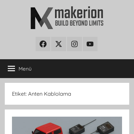
İçeriğe
atla
makerion
Build
Beyond
Facebook
Twitter
Instagram
Youtube
Blog
Limits
Menü
Etiket:
Anten Kablolama