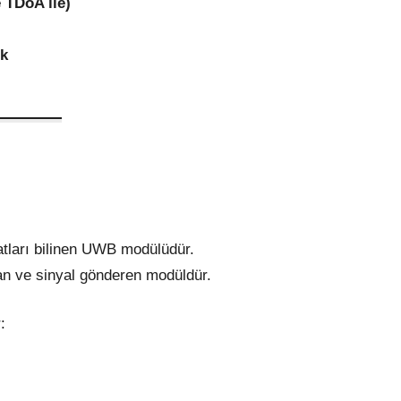
 TDoA ile)
uk
atları bilinen UWB modülüdür.
an ve sinyal gönderen modüldür.
: