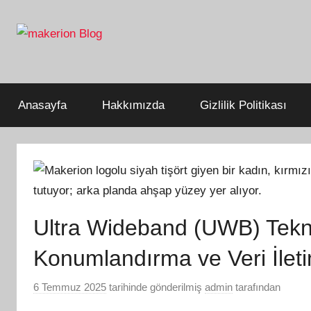
İçeriğe
atla
Build
makerion
Beyond
Limits
Blog
Anasayfa
Hakkımızda
Gizlilik Politikası
Ultra Wideband (UWB) Teknol
Konumlandırma ve Veri İlet
6 Temmuz 2025
tarihinde gönderilmiş
admin
tarafından