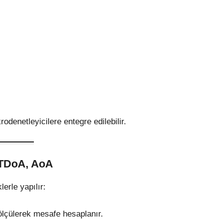
denetleyicilere entegre edilebilir.
 TDoA, AoA
erle yapılır:
ölçülerek mesafe hesaplanır.