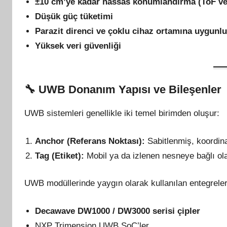
±10 cm’ye kadar hassas konumlandırma (ToF ve
Düşük güç tüketimi
Parazit direnci ve çoklu cihaz ortamına uygunl
Yüksek veri güvenliği
🔧
UWB Donanım Yapısı ve Bileşenler
UWB sistemleri genellikle iki temel birimden oluşur:
Anchor (Referans Noktası):
Sabitlenmiş, koordin
Tag (Etiket):
Mobil ya da izlenen nesneye bağlı ol
UWB modüllerinde yaygın olarak kullanılan entegreler
Decawave DW1000 / DW3000 serisi çipler
NXP Trimension UWB SoC’ler