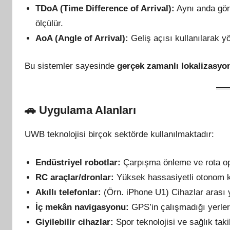
TDoA (Time Difference of Arrival):
Aynı anda gönd
ölçülür.
AoA (Angle of Arrival):
Geliş açısı kullanılarak yö
Bu sistemler sayesinde
gerçek zamanlı lokalizasyo
🚗
Uygulama Alanları
UWB teknolojisi birçok sektörde kullanılmaktadır:
Endüstriyel robotlar:
Çarpışma önleme ve rota o
RC araçlar/dronlar:
Yüksek hassasiyetli otonom
Akıllı telefonlar:
(Örn. iPhone U1) Cihazlar arası 
İç mekân navigasyonu:
GPS’in çalışmadığı yerle
Giyilebilir cihazlar:
Spor teknolojisi ve sağlık tak