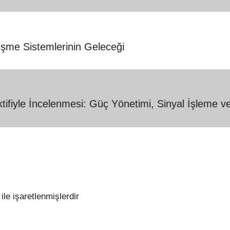
şme Sistemlerinin Geleceği
tifiyle İncelenmesi: Güç Yönetimi, Sinyal İşleme v
ile işaretlenmişlerdir