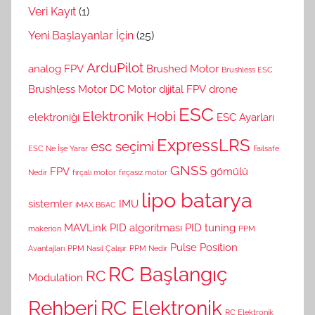
Veri Kayıt
(1)
Yeni Başlayanlar İçin
(25)
ArduPilot
analog FPV
Brushed Motor
Brushless ESC
Brushless Motor
DC Motor
dijital FPV
drone
ESC
Elektronik Hobi
elektroniği
ESC Ayarları
ExpressLRS
esc seçimi
ESC Ne İşe Yarar
Failsafe
GNSS
FPV
gömülü
Nedir
fırçalı motor
fırçasız motor
lipo batarya
sistemler
IMU
iMAX B6AC
MAVLink
PID algoritması
PID tuning
makerion
PPM
Pulse Position
Avantajları
PPM Nasıl Çalışır
PPM Nedir
RC Başlangıç
RC
Modulation
Rehberi
RC Elektronik
RC Elektronik