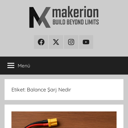
İçeriğe
atla
makerion
Build
Beyond
Facebook
Twitter
Instagram
Youtube
Blog
Limits
Menü
Etiket:
Balance Şarj Nedir