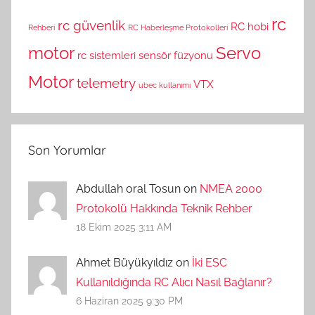
rc
rc güvenlik
RC hobi
Rehberi
RC Haberleşme Protokolleri
motor
Servo
rc sistemleri
sensör füzyonu
Motor
telemetry
VTX
ubec kullanımı
Son Yorumlar
Abdullah oral Tosun on
NMEA 2000
Protokolü Hakkında Teknik Rehber
18 Ekim 2025 3:11 AM
Ahmet Büyükyıldız on
İki ESC
Kullanıldığında RC Alıcı Nasıl Bağlanır?
6 Haziran 2025 9:30 PM