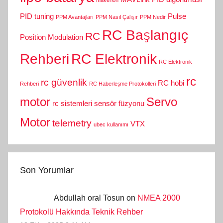
makerion
PID tuning
Pulse
PPM Avantajları
PPM Nasıl Çalışır
PPM Nedir
RC Başlangıç
RC
Position Modulation
Rehberi
RC Elektronik
RC Elektronik
rc
rc güvenlik
RC hobi
Rehberi
RC Haberleşme Protokolleri
motor
Servo
rc sistemleri
sensör füzyonu
Motor
telemetry
VTX
ubec kullanımı
Son Yorumlar
Abdullah oral Tosun on
NMEA 2000
Protokolü Hakkında Teknik Rehber