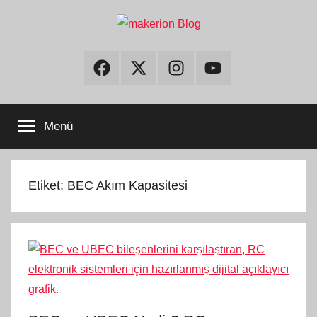
İçeriğe
atla
makerion
Build
Beyond
Facebook
Twitter
Instagram
Youtube
Limits
Blog
Menü
Etiket:
BEC Akım Kapasitesi