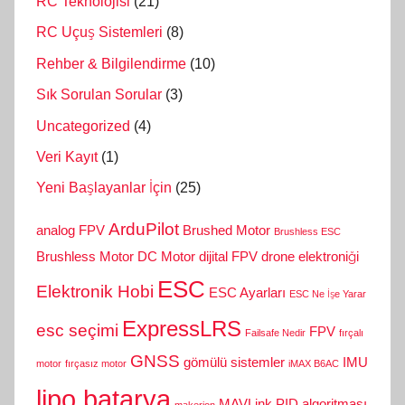
RC Teknolojisi
(21)
RC Uçuş Sistemleri
(8)
Rehber & Bilgilendirme
(10)
Sık Sorulan Sorular
(3)
Uncategorized
(4)
Veri Kayıt
(1)
Yeni Başlayanlar İçin
(25)
ArduPilot
analog FPV
Brushed Motor
Brushless ESC
Brushless Motor
DC Motor
dijital FPV
drone elektroniği
ESC
Elektronik Hobi
ESC Ayarları
ESC Ne İşe Yarar
ExpressLRS
esc seçimi
FPV
Failsafe Nedir
fırçalı
GNSS
gömülü sistemler
IMU
motor
fırçasız motor
iMAX B6AC
lipo batarya
MAVLink
PID algoritması