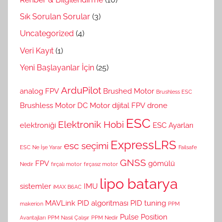
Sık Sorulan Sorular
(3)
Uncategorized
(4)
Veri Kayıt
(1)
Yeni Başlayanlar İçin
(25)
ArduPilot
analog FPV
Brushed Motor
Brushless ESC
Brushless Motor
DC Motor
dijital FPV
drone
ESC
Elektronik Hobi
elektroniği
ESC Ayarları
ExpressLRS
esc seçimi
ESC Ne İşe Yarar
Failsafe
GNSS
FPV
gömülü
Nedir
fırçalı motor
fırçasız motor
lipo batarya
sistemler
IMU
iMAX B6AC
MAVLink
PID algoritması
PID tuning
makerion
PPM
Pulse Position
Avantajları
PPM Nasıl Çalışır
PPM Nedir