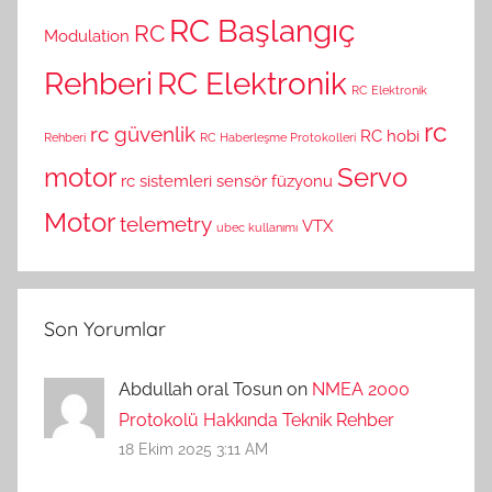
RC Başlangıç
RC
Modulation
Rehberi
RC Elektronik
RC Elektronik
rc
rc güvenlik
RC hobi
Rehberi
RC Haberleşme Protokolleri
motor
Servo
rc sistemleri
sensör füzyonu
Motor
telemetry
VTX
ubec kullanımı
Son Yorumlar
Abdullah oral Tosun on
NMEA 2000
Protokolü Hakkında Teknik Rehber
18 Ekim 2025 3:11 AM