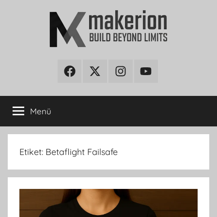
İçeriğe
atla
makerion
Build
Beyond
Facebook
Twitter
Instagram
Youtube
Blog
Limits
Menü
Etiket:
Betaflight Failsafe