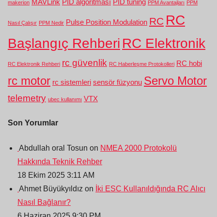
MAVLink
PID algoritması
PID tuning
makerion
PPM Avantajları
PPM
RC
RC
Pulse Position Modulation
Nasıl Çalışır
PPM Nedir
Başlangıç Rehberi
RC Elektronik
rc güvenlik
RC hobi
RC Elektronik Rehberi
RC Haberleşme Protokolleri
rc motor
Servo Motor
rc sistemleri
sensör füzyonu
telemetry
VTX
ubec kullanımı
Son Yorumlar
Abdullah oral Tosun on
NMEA 2000 Protokolü
Hakkında Teknik Rehber
18 Ekim 2025 3:11 AM
Ahmet Büyükyıldız on
İki ESC Kullanıldığında RC Alıcı
Nasıl Bağlanır?
6 Haziran 2025 9:30 PM