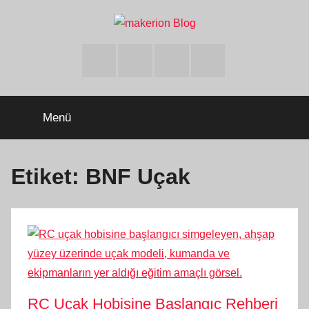
İçeriğe
atla
makerion
Build
Beyond
Facebook
Twitter
Instagram
Youtube
Limits
Blog
Menü
Etiket:
BNF Uçak
RC Uçak Hobisine Başlangıç Rehberi