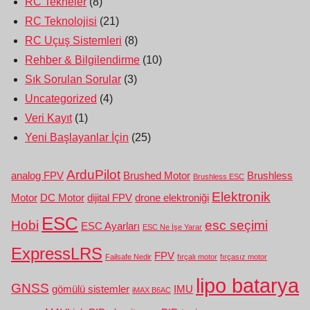
RC Tekneler
(8)
RC Teknolojisi
(21)
RC Uçuş Sistemleri
(8)
Rehber & Bilgilendirme
(10)
Sık Sorulan Sorular
(3)
Uncategorized
(4)
Veri Kayıt
(1)
Yeni Başlayanlar İçin
(25)
ArduPilot
analog FPV
Brushed Motor
Brushless
Brushless ESC
Elektronik
Motor
DC Motor
dijital FPV
drone elektroniği
ESC
Hobi
esc seçimi
ESC Ayarları
ESC Ne İşe Yarar
ExpressLRS
FPV
Failsafe Nedir
fırçalı motor
fırçasız motor
lipo batarya
GNSS
gömülü sistemler
IMU
iMAX B6AC