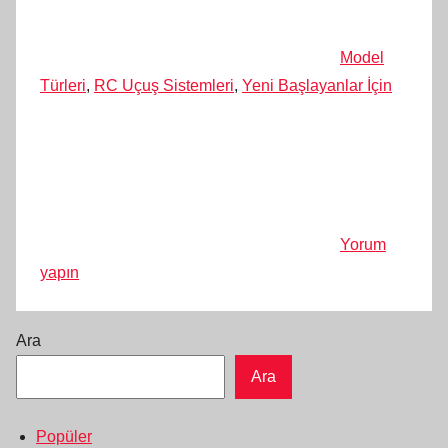
Model
Türleri
,
RC Uçuş Sistemleri
,
Yeni Başlayanlar İçin
Yorum
yapın
Ara
Ara
Popüler