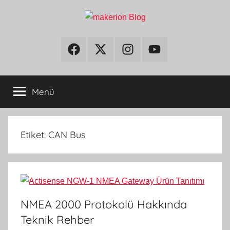
İçeriğe
atla
makerion
Build
Beyond
Facebook
Twitter
Instagram
Youtube
Blog
Limits
Menü
Etiket:
CAN Bus
NMEA 2000 Protokolü Hakkında
Teknik Rehber