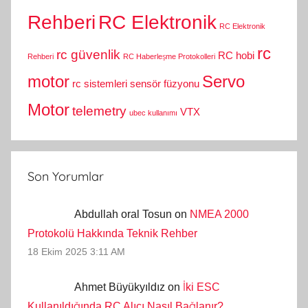
Rehberi
RC Elektronik
RC Elektronik
rc
rc güvenlik
RC hobi
Rehberi
RC Haberleşme Protokolleri
motor
Servo
rc sistemleri
sensör füzyonu
Motor
telemetry
VTX
ubec kullanımı
Son Yorumlar
Abdullah oral Tosun on
NMEA 2000
Protokolü Hakkında Teknik Rehber
18 Ekim 2025 3:11 AM
Ahmet Büyükyıldız on
İki ESC
Kullanıldığında RC Alıcı Nasıl Bağlanır?