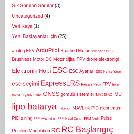
Sık Sorulan Sorular
(3)
Uncategorized
(4)
Veri Kayıt
(1)
Yeni Başlayanlar İçin
(25)
ArduPilot
analog FPV
Brushed Motor
Brushless ESC
Brushless Motor
DC Motor
dijital FPV
drone elektroniği
ESC
Elektronik Hobi
ESC Ayarları
ESC Ne İşe Yarar
ExpressLRS
esc seçimi
FPV
Failsafe Nedir
fırçalı
GNSS
gömülü sistemler
IMU
motor
fırçasız motor
iMAX B6AC
lipo batarya
MAVLink
PID algoritması
makerion
PID tuning
Pulse
PPM Avantajları
PPM Nasıl Çalışır
PPM Nedir
RC Başlangıç
RC
Position Modulation