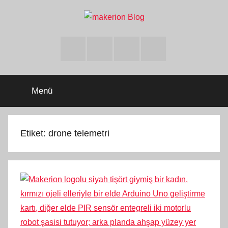
İçeriğe
atla
makerion
Build
Beyond
Facebook
Twitter
Instagram
Youtube
Limits
Blog
Menü
Etiket:
drone telemetri