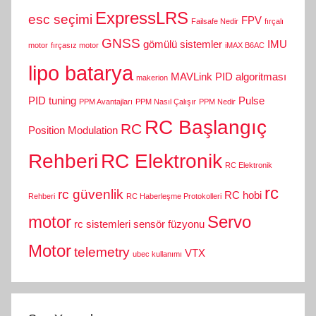
ExpressLRS
esc seçimi
FPV
Failsafe Nedir
fırçalı
GNSS
gömülü sistemler
IMU
motor
fırçasız motor
iMAX B6AC
lipo batarya
MAVLink
PID algoritması
makerion
PID tuning
Pulse
PPM Avantajları
PPM Nasıl Çalışır
PPM Nedir
RC Başlangıç
RC
Position Modulation
Rehberi
RC Elektronik
RC Elektronik
rc
rc güvenlik
RC hobi
Rehberi
RC Haberleşme Protokolleri
motor
Servo
rc sistemleri
sensör füzyonu
Motor
telemetry
VTX
ubec kullanımı