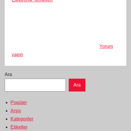
Yorum
yapın
Ara
Ara
Popüler
Arşiv
Kategoriler
Etiketler