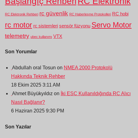
Başlangıç Rehberi
RC Elektronik
rc güvenlik
RC hobi
RC Elektronik Rehberi
RC Haberleşme Protokolleri
rc motor
Servo Motor
rc sistemleri
sensör füzyonu
telemetry
VTX
ubec kullanımı
Son Yorumlar
Abdullah oral Tosun on
NMEA 2000 Protokolü
Hakkında Teknik Rehber
18 Ekim 2025 3:11 AM
Ahmet Büyükyıldız on
İki ESC Kullanıldığında RC Alıcı
Nasıl Bağlanır?
6 Haziran 2025 9:30 PM
Son Yazılar