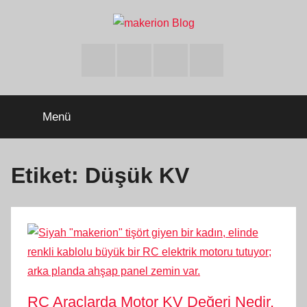
İçeriğe
atla
makerion
Build
Beyond
Facebook
Twitter
Instagram
Youtube
Limits
Blog
Menü
Etiket:
Düşük KV
RC Araçlarda Motor KV Değeri Nedir,