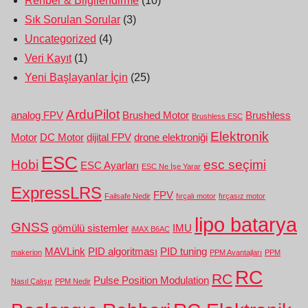
Rehber & Bilgilendirme
(10)
Sık Sorulan Sorular
(3)
Uncategorized
(4)
Veri Kayıt
(1)
Yeni Başlayanlar İçin
(25)
ArduPilot
analog FPV
Brushed Motor
Brushless
Brushless ESC
Elektronik
Motor
DC Motor
dijital FPV
drone elektroniği
ESC
Hobi
esc seçimi
ESC Ayarları
ESC Ne İşe Yarar
ExpressLRS
FPV
Failsafe Nedir
fırçalı motor
fırçasız motor
lipo batarya
GNSS
gömülü sistemler
IMU
iMAX B6AC
MAVLink
PID algoritması
PID tuning
makerion
PPM Avantajları
PPM
RC
RC
Pulse Position Modulation
Nasıl Çalışır
PPM Nedir