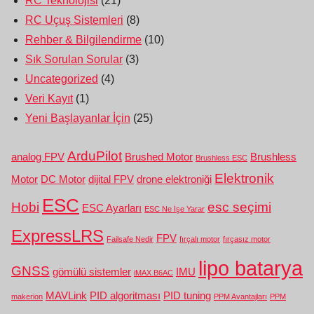
RC Teknolojisi
(21)
RC Uçuş Sistemleri
(8)
Rehber & Bilgilendirme
(10)
Sık Sorulan Sorular
(3)
Uncategorized
(4)
Veri Kayıt
(1)
Yeni Başlayanlar İçin
(25)
ArduPilot
analog FPV
Brushed Motor
Brushless
Brushless ESC
Elektronik
Motor
DC Motor
dijital FPV
drone elektroniği
ESC
Hobi
esc seçimi
ESC Ayarları
ESC Ne İşe Yarar
ExpressLRS
FPV
Failsafe Nedir
fırçalı motor
fırçasız motor
lipo batarya
GNSS
gömülü sistemler
IMU
iMAX B6AC
MAVLink
PID algoritması
PID tuning
makerion
PPM Avantajları
PPM