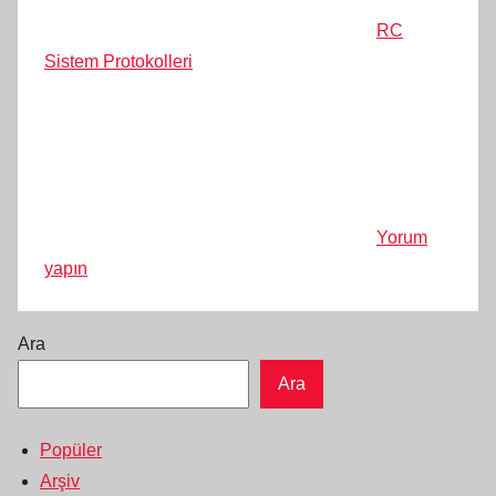
RC
Sistem Protokolleri
Yorum
yapın
Ara
Ara
Popüler
Arşiv