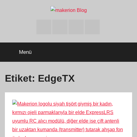
İçeriğe
atla
makerion
Build
Beyond
Facebook
Twitter
Instagram
Youtube
Limits
Blog
Menü
Etiket:
EdgeTX