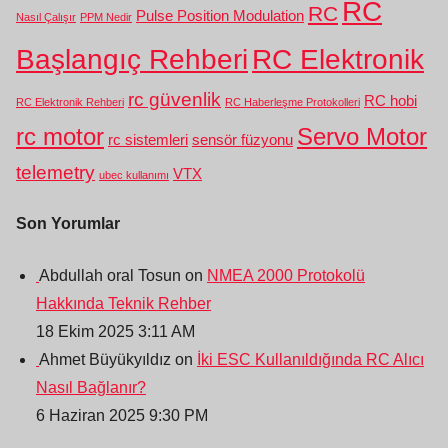
RC
RC
Pulse Position Modulation
Nasıl Çalışır
PPM Nedir
Başlangıç Rehberi
RC Elektronik
rc güvenlik
RC hobi
RC Elektronik Rehberi
RC Haberleşme Protokolleri
rc motor
Servo Motor
rc sistemleri
sensör füzyonu
telemetry
VTX
ubec kullanımı
Son Yorumlar
Abdullah oral Tosun on
NMEA 2000 Protokolü
Hakkında Teknik Rehber
18 Ekim 2025 3:11 AM
Ahmet Büyükyıldız on
İki ESC Kullanıldığında RC Alıcı
Nasıl Bağlanır?
6 Haziran 2025 9:30 PM