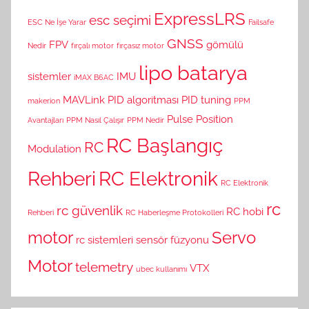
ExpressLRS
esc seçimi
ESC Ne İşe Yarar
Failsafe
GNSS
FPV
gömülü
Nedir
fırçalı motor
fırçasız motor
lipo batarya
sistemler
IMU
iMAX B6AC
MAVLink
PID algoritması
PID tuning
makerion
PPM
Pulse Position
Avantajları
PPM Nasıl Çalışır
PPM Nedir
RC Başlangıç
RC
Modulation
Rehberi
RC Elektronik
RC Elektronik
rc
rc güvenlik
RC hobi
Rehberi
RC Haberleşme Protokolleri
motor
Servo
rc sistemleri
sensör füzyonu
Motor
telemetry
VTX
ubec kullanımı