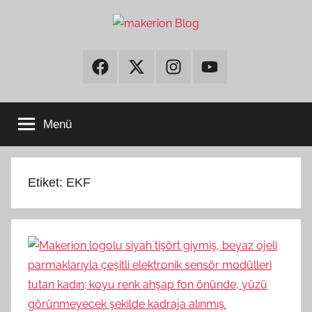
İçeriğe
atla
makerion
Build
Beyond
Facebook
Twitter
Instagram
Youtube
Limits
Blog
Menü
Etiket:
EKF