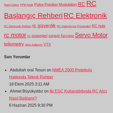
RC
RC
Pulse Position Modulation
Nasıl Çalışır
PPM Nedir
Başlangıç Rehberi
RC Elektronik
rc güvenlik
RC hobi
RC Elektronik Rehberi
RC Haberleşme Protokolleri
rc motor
Servo Motor
rc sistemleri
sensör füzyonu
telemetry
VTX
ubec kullanımı
Son Yorumlar
Abdullah oral Tosun on
NMEA 2000 Protokolü
Hakkında Teknik Rehber
18 Ekim 2025 3:11 AM
Ahmet Büyükyıldız on
İki ESC Kullanıldığında RC Alıcı
Nasıl Bağlanır?
6 Haziran 2025 9:30 PM