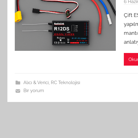
6 Hazi
Çift E
yapılm
mantığ
anlatı
Oku
Alıcı & Verici
,
RC Teknolojisi
Bir yorum