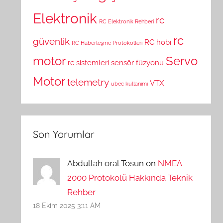
Elektronik
rc
RC Elektronik Rehberi
rc
güvenlik
RC hobi
RC Haberleşme Protokolleri
motor
Servo
rc sistemleri
sensör füzyonu
Motor
telemetry
VTX
ubec kullanımı
Son Yorumlar
Abdullah oral Tosun on
NMEA
2000 Protokolü Hakkında Teknik
Rehber
18 Ekim 2025 3:11 AM