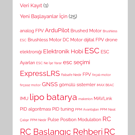
Veri Kayıt
(1)
Yeni Başlayanlar İçin
(25)
ArduPilot
analog FPV
Brushed Motor
Brushless
Brushless Motor
DC Motor
dijital FPV
drone
ESC
ESC
Elektronik Hobi
elektroniği
ESC
esc seçimi
Ayarları
ESC Ne İşe Yarar
ExpressLRS
FPV
Failsafe Nedir
fırçalı motor
GNSS
gömülü sistemler
fırçasız motor
iMAX B6AC
lipo batarya
IMU
MAVLink
makerion
PID algoritması
PID tuning
PPM Avantajları
PPM Nasıl
RC
Pulse Position Modulation
Çalışır
PPM Nedir
RC Başlangıç Rehberi
RC