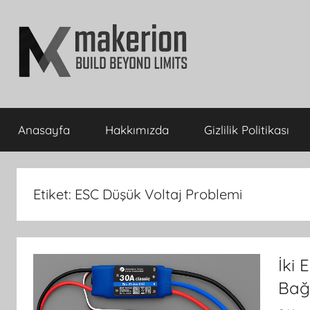
İçeriğe
atla
makerion
Build
Beyond
Anasayfa
Hakkımızda
Gizlilik Politikası
Limits
Blog
Etiket:
ESC Düşük Voltaj Problemi
İki 
Bağ