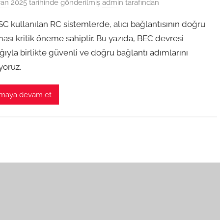
ran 2025
tarihinde gönderilmiş
admin
tarafından
SC kullanılan RC sistemlerde, alıcı bağlantısının doğru
ası kritik öneme sahiptir. Bu yazıda, BEC devresi
ıyla birlikte güvenli ve doğru bağlantı adımlarını
yoruz.
maya devam et