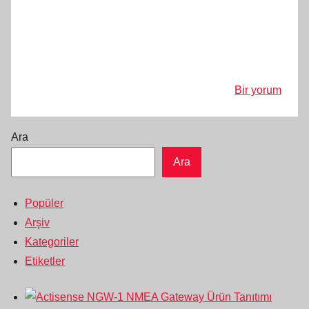
Bir yorum
Ara
Ara
Popüler
Arşiv
Kategoriler
Etiketler