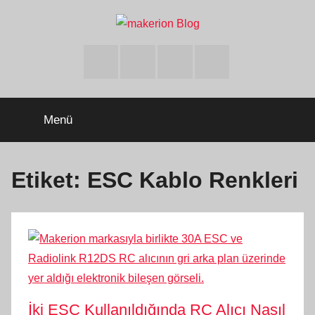
İçeriğe
atla
makerion
Build
Beyond
Facebook
Twitter
Instagram
Youtube
Limits
Blog
Menü
Etiket:
ESC Kablo Renkleri
İki ESC Kullanıldığında RC Alıcı Nasıl