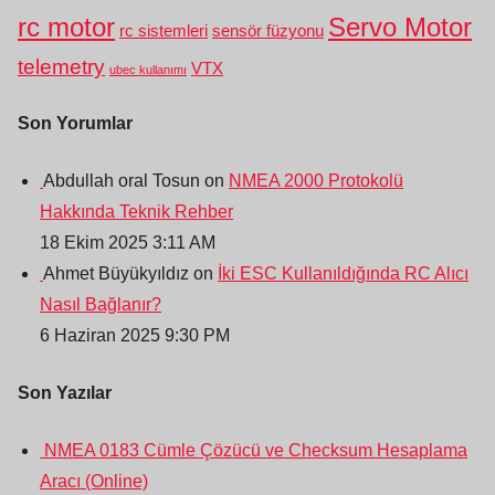
rc motor
Servo Motor
rc sistemleri
sensör füzyonu
telemetry
VTX
ubec kullanımı
Son Yorumlar
Abdullah oral Tosun on
NMEA 2000 Protokolü
Hakkında Teknik Rehber
18 Ekim 2025 3:11 AM
Ahmet Büyükyıldız on
İki ESC Kullanıldığında RC Alıcı
Nasıl Bağlanır?
6 Haziran 2025 9:30 PM
Son Yazılar
NMEA 0183 Cümle Çözücü ve Checksum Hesaplama
Aracı (Online)