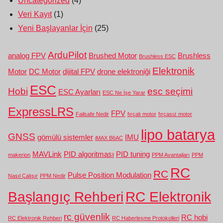
Uncategorized
(4)
Veri Kayıt
(1)
Yeni Başlayanlar İçin
(25)
ArduPilot
analog FPV
Brushed Motor
Brushless
Brushless ESC
Elektronik
Motor
DC Motor
dijital FPV
drone elektroniği
ESC
Hobi
esc seçimi
ESC Ayarları
ESC Ne İşe Yarar
ExpressLRS
FPV
Failsafe Nedir
fırçalı motor
fırçasız motor
lipo batarya
GNSS
gömülü sistemler
IMU
iMAX B6AC
MAVLink
PID algoritması
PID tuning
makerion
PPM Avantajları
PPM
RC
RC
Pulse Position Modulation
Nasıl Çalışır
PPM Nedir
Başlangıç Rehberi
RC Elektronik
rc güvenlik
RC hobi
RC Elektronik Rehberi
RC Haberleşme Protokolleri