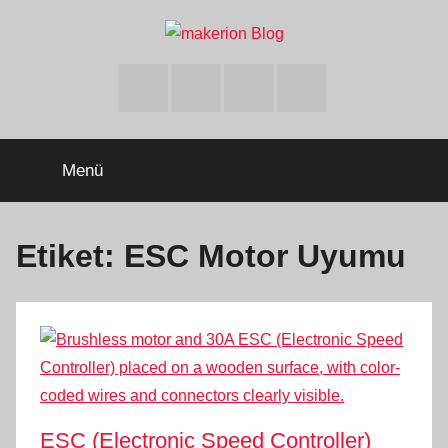
İçeriğe
atla
makerion
Build
Beyond
Facebook
Twitter
Instagram
Youtube
Limits
Blog
Menü
Etiket:
ESC Motor Uyumu
ESC (Electronic Speed Controller)