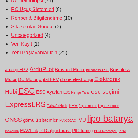
RC Teknolojisi
(21)
RC Uçuş Sistemleri
(8)
Rehber & Bilgilendirme
(10)
Sık Sorulan Sorular
(3)
Uncategorized
(4)
Veri Kayıt
(1)
Yeni Başlayanlar İçin
(25)
ArduPilot
analog FPV
Brushed Motor
Brushless
Brushless ESC
Elektronik
Motor
DC Motor
dijital FPV
drone elektroniği
ESC
Hobi
esc seçimi
ESC Ayarları
ESC Ne İşe Yarar
ExpressLRS
FPV
Failsafe Nedir
fırçalı motor
fırçasız motor
lipo batarya
GNSS
gömülü sistemler
IMU
iMAX B6AC
MAVLink
PID algoritması
PID tuning
makerion
PPM Avantajları
PPM