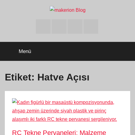
İçeriğe
atla
makerion
Build
Beyond
Facebook
Twitter
Instagram
Youtube
Limits
Blog
Menü
Etiket:
Hatve Açısı
RC Tekne Pervaneleri: Malzeme