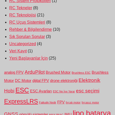
RC Sistem Protokolleri
(1)
RC Tekneler
(8)
RC Teknolojisi
(21)
RC Uçuş Sistemleri
(8)
Rehber & Bilgilendirme
(10)
Sık Sorulan Sorular
(3)
Uncategorized
(4)
Veri Kayıt
(1)
Yeni Başlayanlar İçin
(25)
ArduPilot
analog FPV
Brushed Motor
Brushless
Brushless ESC
Elektronik
Motor
DC Motor
dijital FPV
drone elektroniği
ESC
Hobi
esc seçimi
ESC Ayarları
ESC Ne İşe Yarar
ExpressLRS
FPV
Failsafe Nedir
fırçalı motor
fırçasız motor
lipo batarya
GNSS
gömülü sistemler
IMU
iMAX B6AC