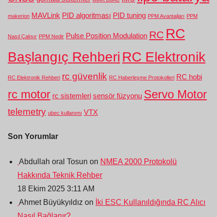
MAVLink
PID algoritması
PID tuning
makerion
PPM Avantajları
PPM
RC
RC
Pulse Position Modulation
Nasıl Çalışır
PPM Nedir
Başlangıç Rehberi
RC Elektronik
rc güvenlik
RC hobi
RC Elektronik Rehberi
RC Haberleşme Protokolleri
rc motor
Servo Motor
rc sistemleri
sensör füzyonu
telemetry
VTX
ubec kullanımı
Son Yorumlar
Abdullah oral Tosun on
NMEA 2000 Protokolü
Hakkında Teknik Rehber
18 Ekim 2025 3:11 AM
Ahmet Büyükyıldız on
İki ESC Kullanıldığında RC Alıcı
Nasıl Bağlanır?