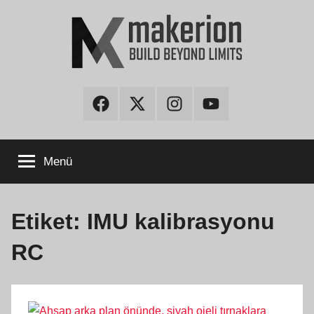
İçeriğe
atla
makerion
Build
Beyond
Facebook
Twitter
Instagram
Youtube
Limits
Blog
Menü
Etiket:
IMU kalibrasyonu
RC