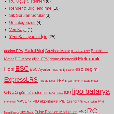
RC Uçuş Sistemleri
(8)
Rehber & Bilgilendirme
(10)
Sık Sorulan Sorular
(3)
Uncategorized
(4)
Veri Kayıt
(1)
Yeni Başlayanlar İçin
(25)
ArduPilot
analog FPV
Brushed Motor
Brushless
Brushless ESC
Elektronik
Motor
DC Motor
dijital FPV
drone elektroniği
ESC
Hobi
esc seçimi
ESC Ayarları
ESC Ne İşe Yarar
ExpressLRS
FPV
Failsafe Nedir
fırçalı motor
fırçasız motor
lipo batarya
GNSS
gömülü sistemler
IMU
iMAX B6AC
MAVLink
PID algoritması
PID tuning
makerion
PPM Avantajları
PPM
RC
RC
Pulse Position Modulation
Nasıl Çalışır
PPM Nedir