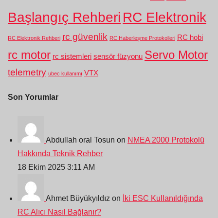
Başlangıç Rehberi
RC Elektronik
rc güvenlik
RC hobi
RC Elektronik Rehberi
RC Haberleşme Protokolleri
rc motor
Servo Motor
rc sistemleri
sensör füzyonu
telemetry
VTX
ubec kullanımı
Son Yorumlar
Abdullah oral Tosun on
NMEA 2000 Protokolü
Hakkında Teknik Rehber
18 Ekim 2025 3:11 AM
Ahmet Büyükyıldız on
İki ESC Kullanıldığında
RC Alıcı Nasıl Bağlanır?