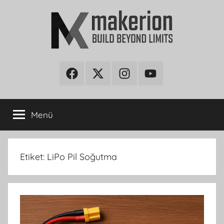
İçeriğe
atla
makerion
Build
Beyond
Facebook
Twitter
Instagram
Youtube
Blog
Limits
Menü
Etiket:
LiPo Pil Soğutma