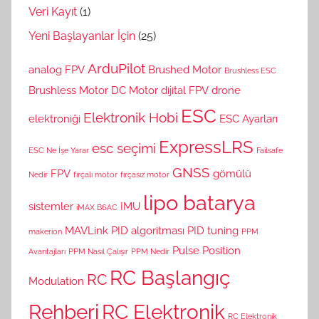
Veri Kayıt
(1)
Yeni Başlayanlar İçin
(25)
ArduPilot
analog FPV
Brushed Motor
Brushless ESC
Brushless Motor
DC Motor
dijital FPV
drone
ESC
Elektronik Hobi
elektroniği
ESC Ayarları
ExpressLRS
esc seçimi
ESC Ne İşe Yarar
Failsafe
GNSS
FPV
gömülü
Nedir
fırçalı motor
fırçasız motor
lipo batarya
sistemler
IMU
iMAX B6AC
MAVLink
PID algoritması
PID tuning
makerion
PPM
Pulse Position
Avantajları
PPM Nasıl Çalışır
PPM Nedir
RC Başlangıç
RC
Modulation
Rehberi
RC Elektronik
RC Elektronik