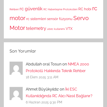
rc
rc güvenlik
RC hobi
Rehberi
RC Haberleşme Protokolleri
motor
Servo
rc sistemleri
sensör füzyonu
Motor
telemetry
VTX
ubec kullanımı
Son Yorumlar
Abdullah oral Tosun on
NMEA 2000
Protokolü Hakkında Teknik Rehber
18 Ekim 2025 3:11 AM
Ahmet Büyükyıldız on
İki ESC
Kullanıldığında RC Alıcı Nasıl Bağlanır?
6 Haziran 2025 9:30 PM