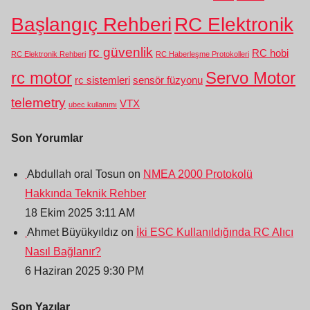
Başlangıç Rehberi
RC Elektronik
rc güvenlik
RC hobi
RC Elektronik Rehberi
RC Haberleşme Protokolleri
rc motor
Servo Motor
rc sistemleri
sensör füzyonu
telemetry
VTX
ubec kullanımı
Son Yorumlar
Abdullah oral Tosun on
NMEA 2000 Protokolü
Hakkında Teknik Rehber
18 Ekim 2025 3:11 AM
Ahmet Büyükyıldız on
İki ESC Kullanıldığında RC Alıcı
Nasıl Bağlanır?
6 Haziran 2025 9:30 PM
Son Yazılar