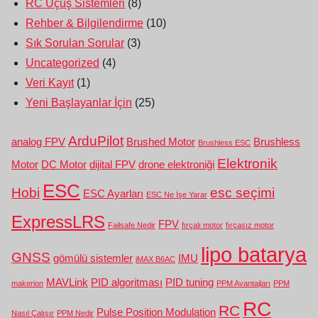
RC Uçuş Sistemleri
(8)
Rehber & Bilgilendirme
(10)
Sık Sorulan Sorular
(3)
Uncategorized
(4)
Veri Kayıt
(1)
Yeni Başlayanlar İçin
(25)
ArduPilot
analog FPV
Brushed Motor
Brushless
Brushless ESC
Elektronik
Motor
DC Motor
dijital FPV
drone elektroniği
ESC
Hobi
esc seçimi
ESC Ayarları
ESC Ne İşe Yarar
ExpressLRS
FPV
Failsafe Nedir
fırçalı motor
fırçasız motor
lipo batarya
GNSS
gömülü sistemler
IMU
iMAX B6AC
MAVLink
PID algoritması
PID tuning
makerion
PPM Avantajları
PPM
RC
RC
Pulse Position Modulation
Nasıl Çalışır
PPM Nedir