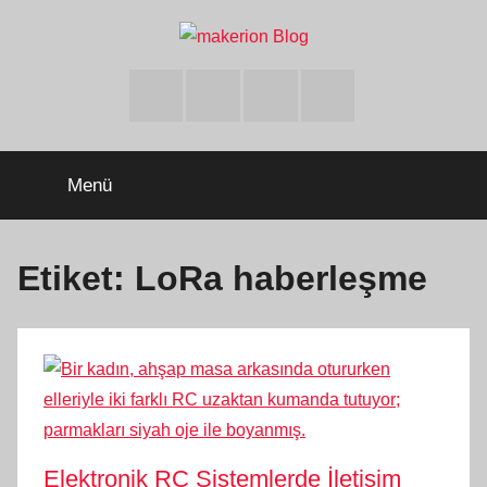
İçeriğe
atla
makerion
Build
Beyond
Facebook
Twitter
Instagram
Youtube
Limits
Blog
Menü
Etiket:
LoRa haberleşme
Elektronik RC Sistemlerde İletişim