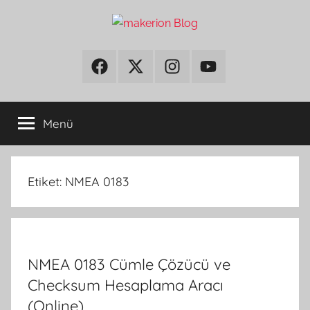
İçeriğe
atla
makerion
Build
Beyond
Facebook
Twitter
Instagram
Youtube
Blog
Limits
Menü
Etiket:
NMEA 0183
NMEA 0183 Cümle Çözücü ve
Checksum Hesaplama Aracı
(Online)