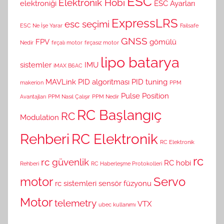
ESC
Elektronik Hobi
elektroniği
ESC Ayarları
ExpressLRS
esc seçimi
ESC Ne İşe Yarar
Failsafe
GNSS
FPV
gömülü
Nedir
fırçalı motor
fırçasız motor
lipo batarya
sistemler
IMU
iMAX B6AC
MAVLink
PID algoritması
PID tuning
makerion
PPM
Pulse Position
Avantajları
PPM Nasıl Çalışır
PPM Nedir
RC Başlangıç
RC
Modulation
Rehberi
RC Elektronik
RC Elektronik
rc
rc güvenlik
RC hobi
Rehberi
RC Haberleşme Protokolleri
motor
Servo
rc sistemleri
sensör füzyonu
Motor
telemetry
VTX
ubec kullanımı