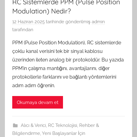
RC Sistemlerde PPM (Pulse Position
Modulation) Nedir?
12 Haziran 2025
tarihinde gönderilmiş
admin
tarafından
PPM (Pulse Position Modulation), RC sistemlerde
çoklu kanal verisini tek bir sinyal kablosu
üzerinden ileten analog bir protokoldür. Bu yazıda
PPM’in çalışma mantığını, avantajlarını, diğer
protokollerle farklarını ve bağlantı yöntemlerini
adım adım öğrenin.
Okumaya devam et
Alıcı & Verici
,
RC Teknolojisi
,
Rehber &
Bilgilendirme
,
Yeni Başlayanlar İçin