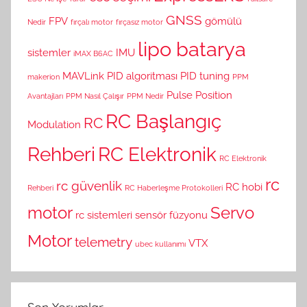
GNSS
FPV
gömülü
Nedir
fırçalı motor
fırçasız motor
lipo batarya
sistemler
IMU
iMAX B6AC
MAVLink
PID algoritması
PID tuning
makerion
PPM
Pulse Position
Avantajları
PPM Nasıl Çalışır
PPM Nedir
RC Başlangıç
RC
Modulation
Rehberi
RC Elektronik
RC Elektronik
rc
rc güvenlik
RC hobi
Rehberi
RC Haberleşme Protokolleri
motor
Servo
rc sistemleri
sensör füzyonu
Motor
telemetry
VTX
ubec kullanımı