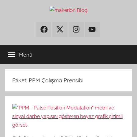
İçeriğe
atla
makerion
Build
Beyond
Facebook
Twitter
Instagram
Youtube
Blog
Limits
Menü
Etiket:
PPM Çalışma Prensibi