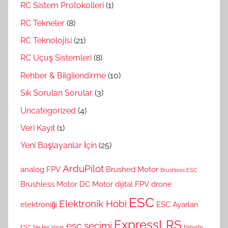
RC Sistem Protokolleri
(1)
RC Tekneler
(8)
RC Teknolojisi
(21)
RC Uçuş Sistemleri
(8)
Rehber & Bilgilendirme
(10)
Sık Sorulan Sorular
(3)
Uncategorized
(4)
Veri Kayıt
(1)
Yeni Başlayanlar İçin
(25)
ArduPilot
analog FPV
Brushed Motor
Brushless ESC
Brushless Motor
DC Motor
dijital FPV
drone
ESC
Elektronik Hobi
elektroniği
ESC Ayarları
ExpressLRS
esc seçimi
ESC Ne İşe Yarar
Failsafe