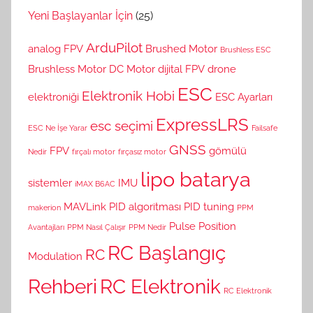
Yeni Başlayanlar İçin
(25)
ArduPilot
analog FPV
Brushed Motor
Brushless ESC
Brushless Motor
DC Motor
dijital FPV
drone
ESC
Elektronik Hobi
elektroniği
ESC Ayarları
ExpressLRS
esc seçimi
ESC Ne İşe Yarar
Failsafe
GNSS
FPV
gömülü
Nedir
fırçalı motor
fırçasız motor
lipo batarya
sistemler
IMU
iMAX B6AC
MAVLink
PID algoritması
PID tuning
makerion
PPM
Pulse Position
Avantajları
PPM Nasıl Çalışır
PPM Nedir
RC Başlangıç
RC
Modulation
Rehberi
RC Elektronik
RC Elektronik