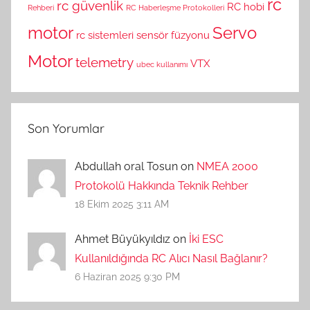
rc
rc güvenlik
RC hobi
Rehberi
RC Haberleşme Protokolleri
motor
Servo
rc sistemleri
sensör füzyonu
Motor
telemetry
VTX
ubec kullanımı
Son Yorumlar
Abdullah oral Tosun on
NMEA 2000
Protokolü Hakkında Teknik Rehber
18 Ekim 2025 3:11 AM
Ahmet Büyükyıldız on
İki ESC
Kullanıldığında RC Alıcı Nasıl Bağlanır?
6 Haziran 2025 9:30 PM