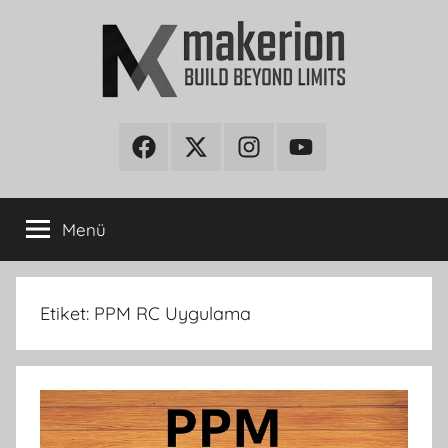
İçeriğe
atla
makerion
Build
Beyond
Facebook
Twitter
Instagram
Youtube
Blog
Limits
Menü
Etiket:
PPM RC Uygulama