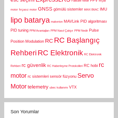
FPV
Failsafe Nedir
fırçalı
GNSS
gömülü sistemler
IMU
motor
fırçasız motor
iMAX B6AC
lipo batarya
MAVLink
PID algoritması
makerion
PID tuning
Pulse
PPM Avantajları
PPM Nasıl Çalışır
PPM Nedir
RC Başlangıç
RC
Position Modulation
Rehberi
RC Elektronik
RC Elektronik
rc
rc güvenlik
RC hobi
Rehberi
RC Haberleşme Protokolleri
motor
Servo
rc sistemleri
sensör füzyonu
Motor
telemetry
VTX
ubec kullanımı
Son Yorumlar