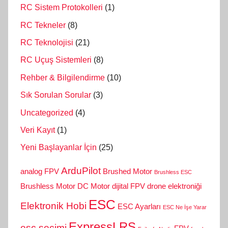
RC Sistem Protokolleri
(1)
RC Tekneler
(8)
RC Teknolojisi
(21)
RC Uçuş Sistemleri
(8)
Rehber & Bilgilendirme
(10)
Sık Sorulan Sorular
(3)
Uncategorized
(4)
Veri Kayıt
(1)
Yeni Başlayanlar İçin
(25)
ArduPilot
analog FPV
Brushed Motor
Brushless ESC
Brushless Motor
DC Motor
dijital FPV
drone elektroniği
ESC
Elektronik Hobi
ESC Ayarları
ESC Ne İşe Yarar
ExpressLRS
esc seçimi