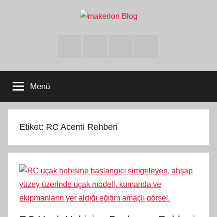
İçeriğe
atla
makerion
Build
Beyond
Facebook
Twitter
Instagram
Youtube
Limits
Blog
Menü
Etiket:
RC Acemi Rehberi