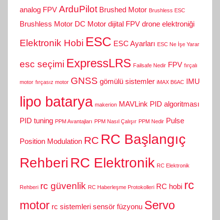
ArduPilot
analog FPV
Brushed Motor
Brushless ESC
Brushless Motor
DC Motor
dijital FPV
drone elektroniği
ESC
Elektronik Hobi
ESC Ayarları
ESC Ne İşe Yarar
ExpressLRS
esc seçimi
FPV
Failsafe Nedir
fırçalı
GNSS
gömülü sistemler
IMU
motor
fırçasız motor
iMAX B6AC
lipo batarya
MAVLink
PID algoritması
makerion
PID tuning
Pulse
PPM Avantajları
PPM Nasıl Çalışır
PPM Nedir
RC Başlangıç
RC
Position Modulation
Rehberi
RC Elektronik
RC Elektronik
rc
rc güvenlik
RC hobi
Rehberi
RC Haberleşme Protokolleri
motor
Servo
rc sistemleri
sensör füzyonu