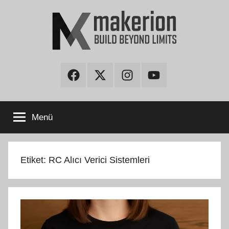
İçeriğe
atla
makerion
Build
Beyond
Facebook
Twitter
Instagram
Youtube
Limits
Blog
Menü
Etiket:
RC Alıcı Verici Sistemleri