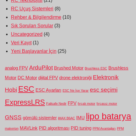
RC Teknolojisi
(21)
RC Uçuş Sistemleri
(8)
Rehber & Bilgilendirme
(10)
Sık Sorulan Sorular
(3)
Uncategorized
(4)
Veri Kayıt
(1)
Yeni Başlayanlar İçin
(25)
ArduPilot
analog FPV
Brushed Motor
Brushless
Brushless ESC
Elektronik
Motor
DC Motor
dijital FPV
drone elektroniği
ESC
Hobi
esc seçimi
ESC Ayarları
ESC Ne İşe Yarar
ExpressLRS
FPV
Failsafe Nedir
fırçalı motor
fırçasız motor
lipo batarya
GNSS
gömülü sistemler
IMU
iMAX B6AC
MAVLink
PID algoritması
PID tuning
makerion
PPM Avantajları
PPM