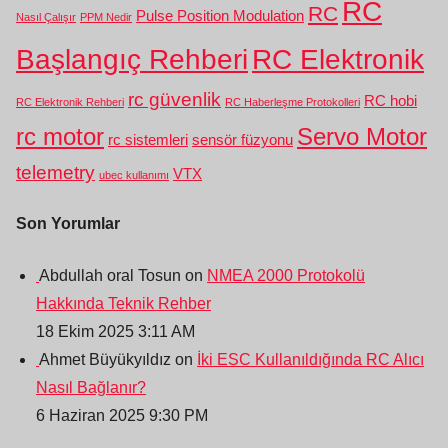
RC
RC
Pulse Position Modulation
Nasıl Çalışır
PPM Nedir
Başlangıç Rehberi
RC Elektronik
rc güvenlik
RC hobi
RC Elektronik Rehberi
RC Haberleşme Protokolleri
rc motor
Servo Motor
rc sistemleri
sensör füzyonu
telemetry
VTX
ubec kullanımı
Son Yorumlar
Abdullah oral Tosun on
NMEA 2000 Protokolü
Hakkında Teknik Rehber
18 Ekim 2025 3:11 AM
Ahmet Büyükyıldız on
İki ESC Kullanıldığında RC Alıcı
Nasıl Bağlanır?
6 Haziran 2025 9:30 PM