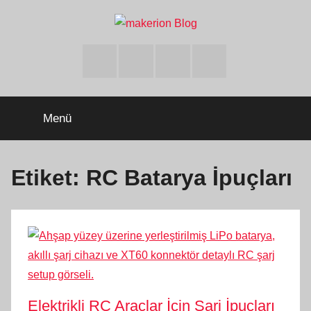
İçeriğe
atla
makerion
Build
Beyond
Facebook
Twitter
Instagram
Youtube
Limits
Blog
Menü
Etiket:
RC Batarya İpuçları
Elektrikli RC Araçlar İçin Şarj İpuçları