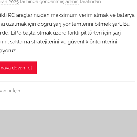
iran 2025
tarihinde gönderilmiş
admin
tarafından
rikli RC araçlarınızdan maksimum verim almak ve batarya
ü uzatmak için doğru şarj yöntemlerini bilmek şart. Bu
de, LiPo başta olmak üzere farklı pil türleri için şarj
rını, saklama stratejilerini ve güvenlik önlemlerini
ıyoruz.
maya devam et
anlar İçin