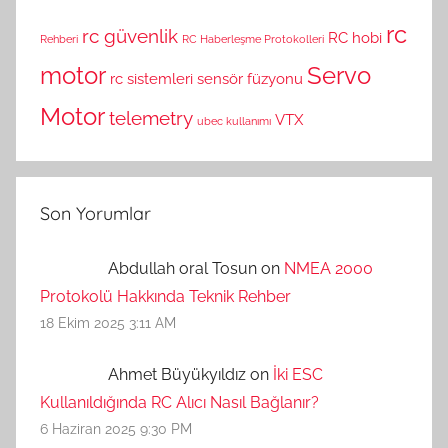
rc
rc güvenlik
RC hobi
Rehberi
RC Haberleşme Protokolleri
motor
Servo
rc sistemleri
sensör füzyonu
Motor
telemetry
VTX
ubec kullanımı
Son Yorumlar
Abdullah oral Tosun on
NMEA 2000
Protokolü Hakkında Teknik Rehber
18 Ekim 2025 3:11 AM
Ahmet Büyükyıldız on
İki ESC
Kullanıldığında RC Alıcı Nasıl Bağlanır?
6 Haziran 2025 9:30 PM