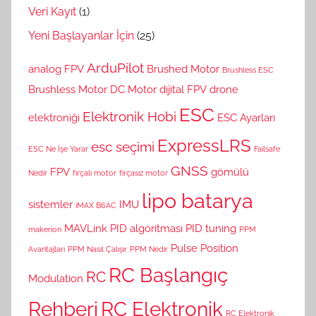
Veri Kayıt
(1)
Yeni Başlayanlar İçin
(25)
ArduPilot
analog FPV
Brushed Motor
Brushless ESC
Brushless Motor
DC Motor
dijital FPV
drone
ESC
Elektronik Hobi
elektroniği
ESC Ayarları
ExpressLRS
esc seçimi
ESC Ne İşe Yarar
Failsafe
GNSS
FPV
gömülü
Nedir
fırçalı motor
fırçasız motor
lipo batarya
sistemler
IMU
iMAX B6AC
MAVLink
PID algoritması
PID tuning
makerion
PPM
Pulse Position
Avantajları
PPM Nasıl Çalışır
PPM Nedir
RC Başlangıç
RC
Modulation
Rehberi
RC Elektronik
RC Elektronik