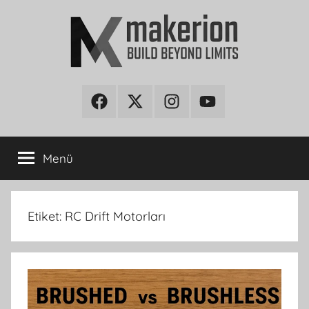
İçeriğe
atla
makerion
Build
Beyond
Facebook
Twitter
Instagram
Youtube
Blog
Limits
Menü
Etiket:
RC Drift Motorları