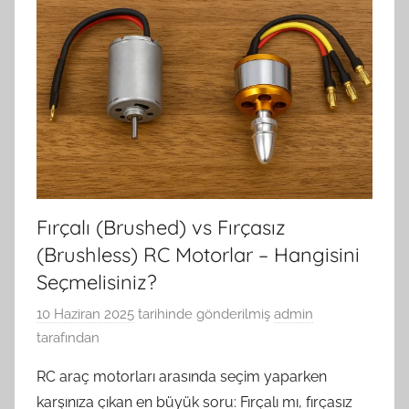
Fırçalı (Brushed) vs Fırçasız
(Brushless) RC Motorlar – Hangisini
Seçmelisiniz?
10 Haziran 2025
tarihinde gönderilmiş
admin
tarafından
RC araç motorları arasında seçim yaparken
karşınıza çıkan en büyük soru: Fırçalı mı, fırçasız