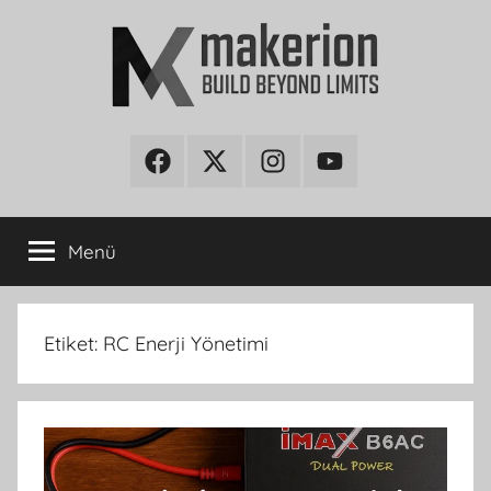
İçeriğe
atla
makerion
Build
Beyond
Facebook
Twitter
Instagram
Youtube
Blog
Limits
Menü
Etiket:
RC Enerji Yönetimi