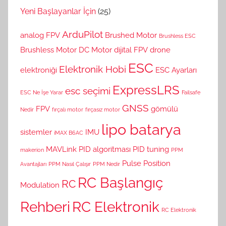
Yeni Başlayanlar İçin
(25)
ArduPilot
analog FPV
Brushed Motor
Brushless ESC
Brushless Motor
DC Motor
dijital FPV
drone
ESC
Elektronik Hobi
elektroniği
ESC Ayarları
ExpressLRS
esc seçimi
ESC Ne İşe Yarar
Failsafe
GNSS
FPV
gömülü
Nedir
fırçalı motor
fırçasız motor
lipo batarya
sistemler
IMU
iMAX B6AC
MAVLink
PID algoritması
PID tuning
makerion
PPM
Pulse Position
Avantajları
PPM Nasıl Çalışır
PPM Nedir
RC Başlangıç
RC
Modulation
Rehberi
RC Elektronik
RC Elektronik