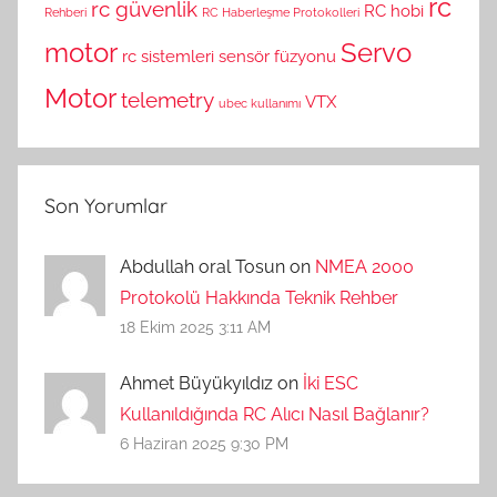
rc
rc güvenlik
RC hobi
Rehberi
RC Haberleşme Protokolleri
motor
Servo
rc sistemleri
sensör füzyonu
Motor
telemetry
VTX
ubec kullanımı
Son Yorumlar
Abdullah oral Tosun on
NMEA 2000
Protokolü Hakkında Teknik Rehber
18 Ekim 2025 3:11 AM
Ahmet Büyükyıldız on
İki ESC
Kullanıldığında RC Alıcı Nasıl Bağlanır?
6 Haziran 2025 9:30 PM