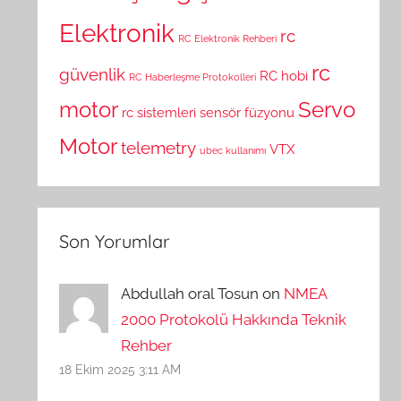
Elektronik
rc
RC Elektronik Rehberi
rc
güvenlik
RC hobi
RC Haberleşme Protokolleri
motor
Servo
rc sistemleri
sensör füzyonu
Motor
telemetry
VTX
ubec kullanımı
Son Yorumlar
Abdullah oral Tosun on
NMEA
2000 Protokolü Hakkında Teknik
Rehber
18 Ekim 2025 3:11 AM