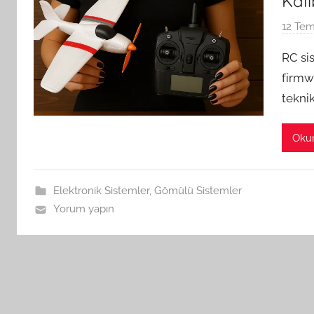
Kali
12 Te
RC si
firmw
teknik
Oku
Elektronik Sistemler
,
Gömülü Sistemler
Yorum yapın