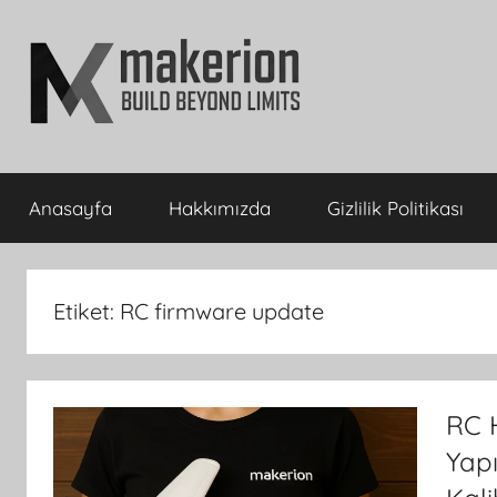
İçeriğe
atla
makerion
Build
Beyond
Anasayfa
Hakkımızda
Gizlilik Politikası
Limits
Blog
Etiket:
RC firmware update
RC H
Yapı