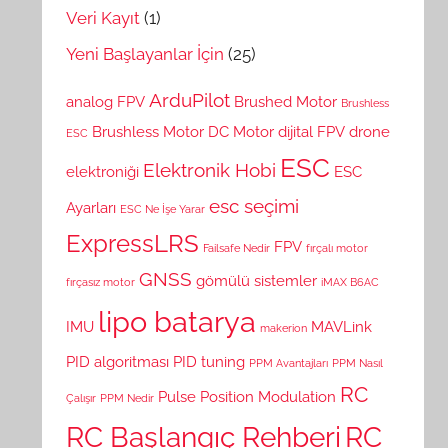
Veri Kayıt
(1)
Yeni Başlayanlar İçin
(25)
ArduPilot
analog FPV
Brushed Motor
Brushless
Brushless Motor
DC Motor
dijital FPV
drone
ESC
ESC
Elektronik Hobi
elektroniği
ESC
esc seçimi
Ayarları
ESC Ne İşe Yarar
ExpressLRS
FPV
Failsafe Nedir
fırçalı motor
GNSS
gömülü sistemler
fırçasız motor
iMAX B6AC
lipo batarya
IMU
MAVLink
makerion
PID algoritması
PID tuning
PPM Avantajları
PPM Nasıl
RC
Pulse Position Modulation
Çalışır
PPM Nedir
RC Başlangıç Rehberi
RC