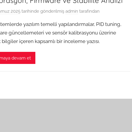
brasyon, Firmware ve Stabilite Analizi
mmuz 2025
tarihinde gönderilmiş
admin
tarafından
stemlerde yazılım temelli yapılandırmalar, PID tuning,
are güncellemeleri ve sensör kalibrasyonu üzerine
 bilgiler içeren kapsamlı bir inceleme yazısı.
maya devam et