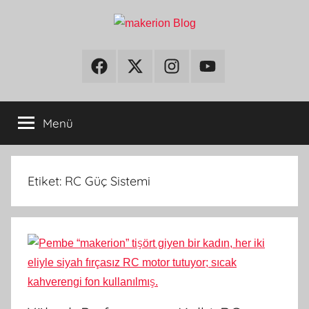
İçeriğe
atla
makerion
Build
Beyond
Facebook
Twitter
Instagram
Youtube
Blog
Limits
Menü
Etiket:
RC Güç Sistemi