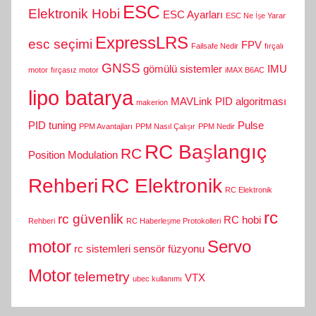
ESC
Elektronik Hobi
ESC Ayarları
ESC Ne İşe Yarar
ExpressLRS
esc seçimi
FPV
Failsafe Nedir
fırçalı
GNSS
gömülü sistemler
IMU
motor
fırçasız motor
iMAX B6AC
lipo batarya
MAVLink
PID algoritması
makerion
PID tuning
Pulse
PPM Avantajları
PPM Nasıl Çalışır
PPM Nedir
RC Başlangıç
RC
Position Modulation
Rehberi
RC Elektronik
RC Elektronik
rc
rc güvenlik
RC hobi
Rehberi
RC Haberleşme Protokolleri
motor
Servo
rc sistemleri
sensör füzyonu
Motor
telemetry
VTX
ubec kullanımı