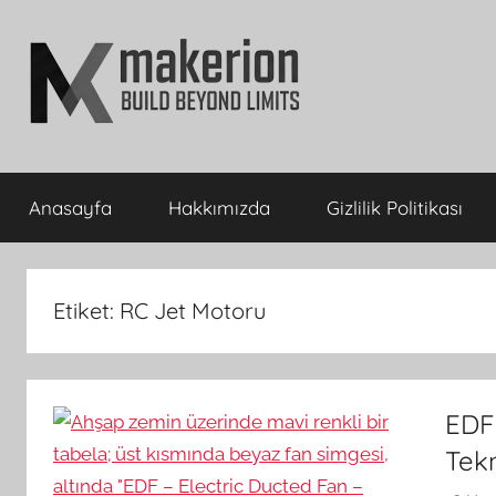
İçeriğe
atla
makerion
Build
Beyond
Anasayfa
Hakkımızda
Gizlilik Politikası
Limits
Blog
Etiket:
RC Jet Motoru
EDF 
Tekn