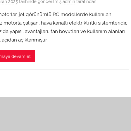
iran 2025
tarihinde gönderilmiş
admin
tarafından
otorlar, jet görünümlü RC modellerde kullanılan,
ız motorla çalışan, hava kanallı elektrikli itki sistemleridir.
ıda yapısı, avantajları, fan boyutları ve kullanım alanları
 açıdan açıklanmıştır.
maya devam et