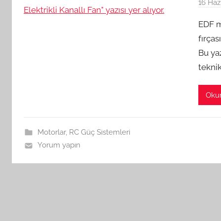
16 Haz
EDF m
fırças
Bu yaz
teknik
Oku
Motorlar
,
RC Güç Sistemleri
Yorum yapın