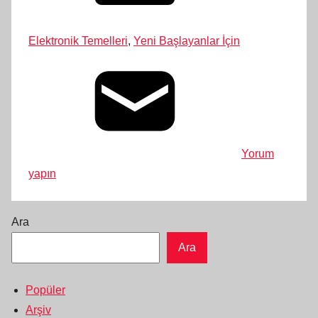
Elektronik Temelleri
,
Yeni Başlayanlar İçin
Yorum
yapın
Ara
Ara
Popüler
Arşiv