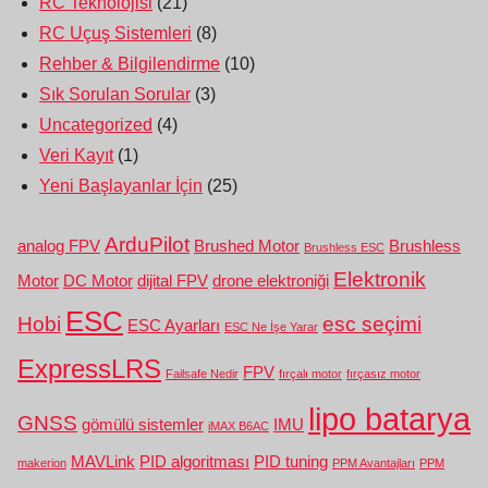
RC Teknolojisi
(21)
RC Uçuş Sistemleri
(8)
Rehber & Bilgilendirme
(10)
Sık Sorulan Sorular
(3)
Uncategorized
(4)
Veri Kayıt
(1)
Yeni Başlayanlar İçin
(25)
ArduPilot
analog FPV
Brushed Motor
Brushless
Brushless ESC
Elektronik
Motor
DC Motor
dijital FPV
drone elektroniği
ESC
Hobi
esc seçimi
ESC Ayarları
ESC Ne İşe Yarar
ExpressLRS
FPV
Failsafe Nedir
fırçalı motor
fırçasız motor
lipo batarya
GNSS
gömülü sistemler
IMU
iMAX B6AC
MAVLink
PID algoritması
PID tuning
makerion
PPM Avantajları
PPM