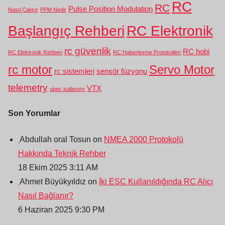
RC
RC
Pulse Position Modulation
Nasıl Çalışır
PPM Nedir
Başlangıç Rehberi
RC Elektronik
rc güvenlik
RC hobi
RC Elektronik Rehberi
RC Haberleşme Protokolleri
rc motor
Servo Motor
rc sistemleri
sensör füzyonu
telemetry
VTX
ubec kullanımı
Son Yorumlar
Abdullah oral Tosun on
NMEA 2000 Protokolü
Hakkında Teknik Rehber
18 Ekim 2025 3:11 AM
Ahmet Büyükyıldız on
İki ESC Kullanıldığında RC Alıcı
Nasıl Bağlanır?
6 Haziran 2025 9:30 PM