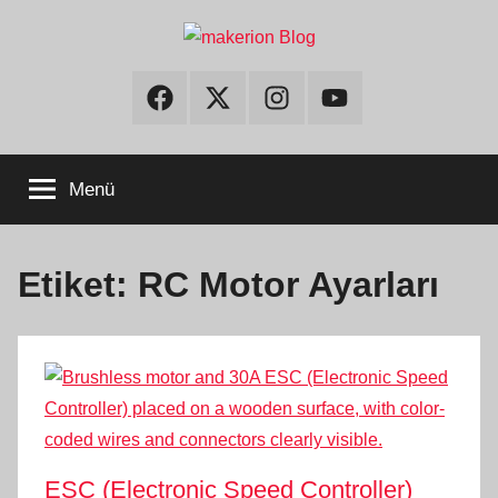
İçeriğe
atla
makerion
Build
Beyond
Facebook
Twitter
Instagram
Youtube
Limits
Blog
Menü
Etiket:
RC Motor Ayarları
ESC (Electronic Speed Controller)