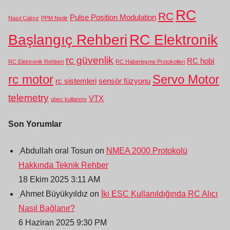
RC
RC
Pulse Position Modulation
Nasıl Çalışır
PPM Nedir
Başlangıç Rehberi
RC Elektronik
rc güvenlik
RC hobi
RC Elektronik Rehberi
RC Haberleşme Protokolleri
rc motor
Servo Motor
rc sistemleri
sensör füzyonu
telemetry
VTX
ubec kullanımı
Son Yorumlar
Abdullah oral Tosun on
NMEA 2000 Protokolü
Hakkında Teknik Rehber
18 Ekim 2025 3:11 AM
Ahmet Büyükyıldız on
İki ESC Kullanıldığında RC Alıcı
Nasıl Bağlanır?
6 Haziran 2025 9:30 PM