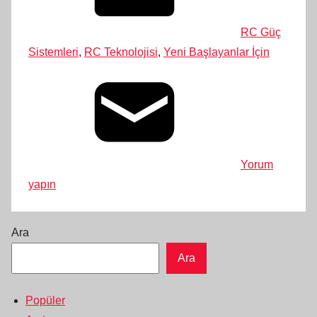
RC Güç
Sistemleri
,
RC Teknolojisi
,
Yeni Başlayanlar İçin
Yorum
yapın
Ara
Ara
Popüler