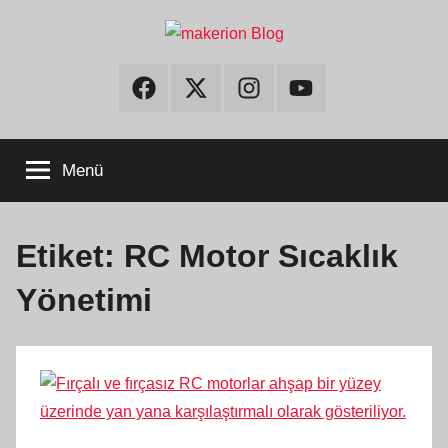
İçeriğe
atla
makerion
Build
Beyond
Facebook
Twitter
Instagram
Youtube
Limits
Blog
Menü
Etiket:
RC Motor Sıcaklık
Yönetimi