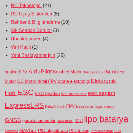
RC Teknolojisi
(21)
RC Uçuş Sistemleri
(8)
Rehber & Bilgilendirme
(10)
Sık Sorulan Sorular
(3)
Uncategorized
(4)
Veri Kayıt
(1)
Yeni Başlayanlar İçin
(25)
ArduPilot
analog FPV
Brushed Motor
Brushless
Brushless ESC
Elektronik
Motor
DC Motor
dijital FPV
drone elektroniği
ESC
Hobi
esc seçimi
ESC Ayarları
ESC Ne İşe Yarar
ExpressLRS
FPV
Failsafe Nedir
fırçalı motor
fırçasız motor
lipo batarya
GNSS
gömülü sistemler
IMU
iMAX B6AC
MAVLink
PID algoritması
PID tuning
makerion
PPM Avantajları
PPM