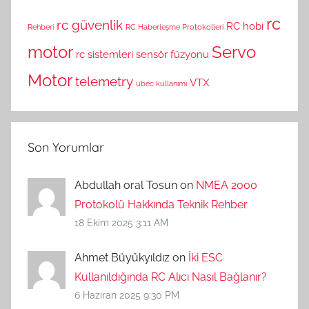
rc
rc güvenlik
RC hobi
Rehberi
RC Haberleşme Protokolleri
motor
Servo
rc sistemleri
sensör füzyonu
Motor
telemetry
VTX
ubec kullanımı
Son Yorumlar
Abdullah oral Tosun on
NMEA 2000
Protokolü Hakkında Teknik Rehber
18 Ekim 2025 3:11 AM
Ahmet Büyükyıldız on
İki ESC
Kullanıldığında RC Alıcı Nasıl Bağlanır?
6 Haziran 2025 9:30 PM