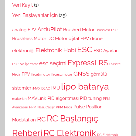
Veri Kayıt
(1)
Yeni Başlayanlar İçin
(25)
ArduPilot
analog FPV
Brushed Motor
Brushless ESC
Brushless Motor
DC Motor
dijital FPV
drone
ESC
Elektronik Hobi
elektroniği
ESC Ayarları
ExpressLRS
esc seçimi
ESC Ne İşe Yarar
Failsafe
GNSS
FPV
gömülü
Nedir
fırçalı motor
fırçasız motor
lipo batarya
sistemler
IMU
iMAX B6AC
MAVLink
PID algoritması
PID tuning
makerion
PPM
Pulse Position
Avantajları
PPM Nasıl Çalışır
PPM Nedir
RC Başlangıç
RC
Modulation
Rehberi
RC Elektronik
RC Elektronik