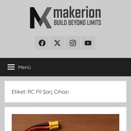
İçeriğe
atla
makerion
Build
Beyond
Facebook
Twitter
Instagram
Youtube
Blog
Limits
Menü
Etiket:
RC Pil Şarj Cihazı