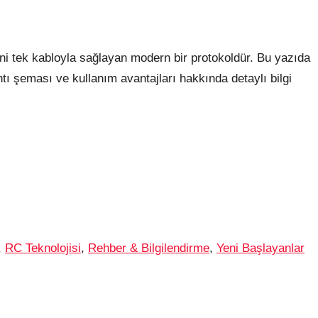
ini tek kabloyla sağlayan modern bir protokoldür. Bu yazıda
 şeması ve kullanım avantajları hakkında detaylı bilgi
,
RC Teknolojisi
,
Rehber & Bilgilendirme
,
Yeni Başlayanlar