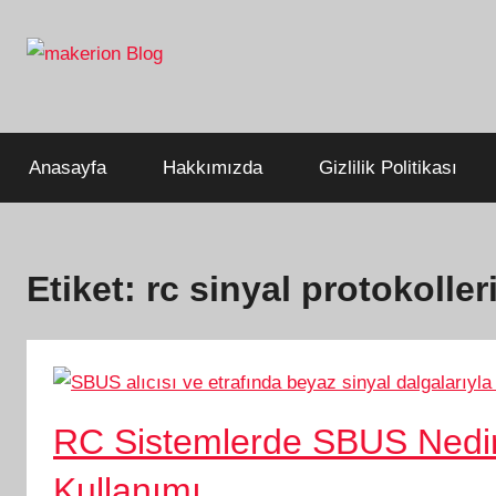
İçeriğe
atla
Build
makerion
Beyond
Limits
Blog
Anasayfa
Hakkımızda
Gizlilik Politikası
Etiket:
rc sinyal protokoller
RC Sistemlerde SBUS Nedir? 
Kullanımı