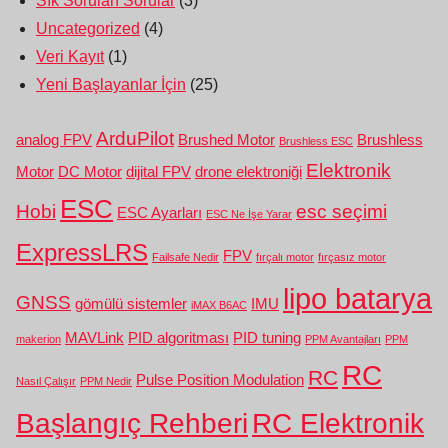
Sık Sorulan Sorular
(3)
Uncategorized
(4)
Veri Kayıt
(1)
Yeni Başlayanlar İçin
(25)
ArduPilot
analog FPV
Brushed Motor
Brushless
Brushless ESC
Elektronik
Motor
DC Motor
dijital FPV
drone elektroniği
ESC
Hobi
esc seçimi
ESC Ayarları
ESC Ne İşe Yarar
ExpressLRS
FPV
Failsafe Nedir
fırçalı motor
fırçasız motor
lipo batarya
GNSS
gömülü sistemler
IMU
iMAX B6AC
MAVLink
PID algoritması
PID tuning
makerion
PPM Avantajları
PPM
RC
RC
Pulse Position Modulation
Nasıl Çalışır
PPM Nedir
Başlangıç Rehberi
RC Elektronik