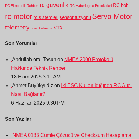
rc güvenlik
RC hobi
RC Elektronik Rehberi
RC Haberleşme Protokolleri
rc motor
Servo Motor
rc sistemleri
sensör füzyonu
telemetry
VTX
ubec kullanımı
Son Yorumlar
Abdullah oral Tosun on
NMEA 2000 Protokolü
Hakkında Teknik Rehber
18 Ekim 2025 3:11 AM
Ahmet Büyükyıldız on
İki ESC Kullanıldığında RC Alıcı
Nasıl Bağlanır?
6 Haziran 2025 9:30 PM
Son Yazılar
NMEA 0183 Cümle Çözücü ve Checksum Hesaplama