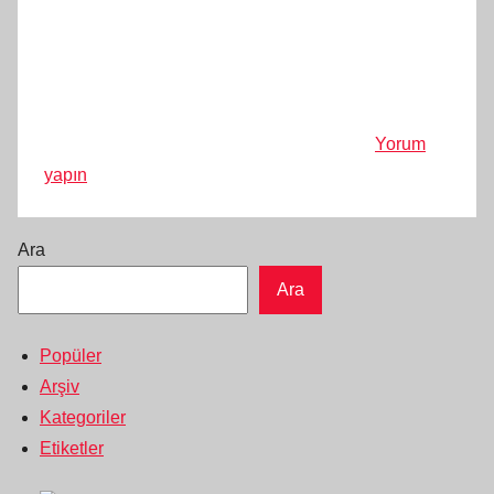
Yorum
yapın
Ara
Ara
Popüler
Arşiv
Kategoriler
Etiketler