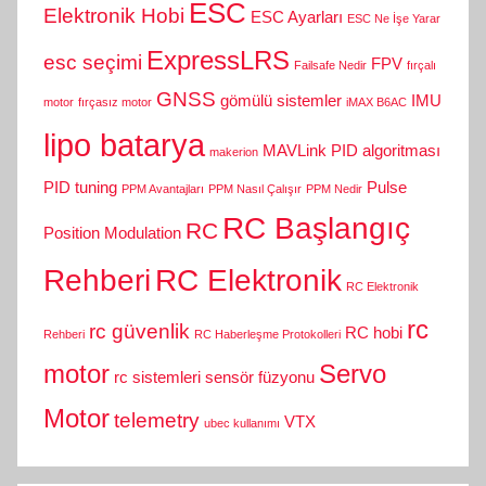
ESC
Elektronik Hobi
ESC Ayarları
ESC Ne İşe Yarar
ExpressLRS
esc seçimi
FPV
Failsafe Nedir
fırçalı
GNSS
gömülü sistemler
IMU
motor
fırçasız motor
iMAX B6AC
lipo batarya
MAVLink
PID algoritması
makerion
PID tuning
Pulse
PPM Avantajları
PPM Nasıl Çalışır
PPM Nedir
RC Başlangıç
RC
Position Modulation
Rehberi
RC Elektronik
RC Elektronik
rc
rc güvenlik
RC hobi
Rehberi
RC Haberleşme Protokolleri
motor
Servo
rc sistemleri
sensör füzyonu
Motor
telemetry
VTX
ubec kullanımı