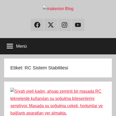
İçeriğe
atla
makerion
Build
Beyond
Facebook
Twitter
Instagram
Youtube
Limits
Blog
Menü
Etiket:
RC Sistem Stabilitesi