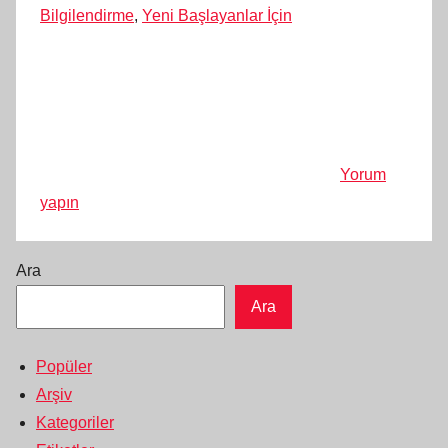
Bilgilendirme
,
Yeni Başlayanlar İçin
Yorum
yapın
Ara
Ara
Popüler
Arşiv
Kategoriler