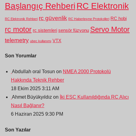
Başlangıç Rehberi
RC Elektronik
rc güvenlik
RC hobi
RC Elektronik Rehberi
RC Haberleşme Protokolleri
rc motor
Servo Motor
rc sistemleri
sensör füzyonu
telemetry
VTX
ubec kullanımı
Son Yorumlar
Abdullah oral Tosun on
NMEA 2000 Protokolü
Hakkında Teknik Rehber
18 Ekim 2025 3:11 AM
Ahmet Büyükyıldız on
İki ESC Kullanıldığında RC Alıcı
Nasıl Bağlanır?
6 Haziran 2025 9:30 PM
Son Yazılar