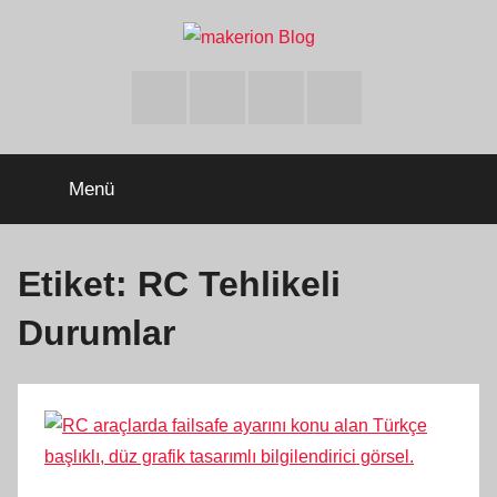
İçeriğe
atla
makerion
Build
Beyond
Facebook
Twitter
Instagram
Youtube
Limits
Blog
Menü
Etiket:
RC Tehlikeli
Durumlar