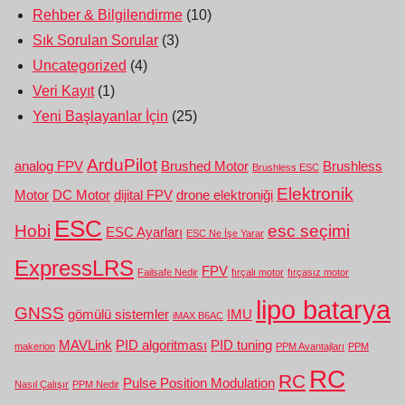
Rehber & Bilgilendirme
(10)
Sık Sorulan Sorular
(3)
Uncategorized
(4)
Veri Kayıt
(1)
Yeni Başlayanlar İçin
(25)
ArduPilot
analog FPV
Brushed Motor
Brushless
Brushless ESC
Elektronik
Motor
DC Motor
dijital FPV
drone elektroniği
ESC
Hobi
esc seçimi
ESC Ayarları
ESC Ne İşe Yarar
ExpressLRS
FPV
Failsafe Nedir
fırçalı motor
fırçasız motor
lipo batarya
GNSS
gömülü sistemler
IMU
iMAX B6AC
MAVLink
PID algoritması
PID tuning
makerion
PPM Avantajları
PPM
RC
RC
Pulse Position Modulation
Nasıl Çalışır
PPM Nedir