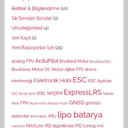
Rehber & Bilgilendirme
(10)
Sık Sorulan Sorular
(3)
Uncategorized
(4)
Veri Kayıt
(1)
Yeni Başlayanlar İçin
(25)
ArduPilot
analog FPV
Brushed Motor
Brushless ESC
Brushless Motor
DC Motor
dijital FPV
drone
ESC
Elektronik Hobi
elektroniği
ESC Ayarları
ExpressLRS
esc seçimi
ESC Ne İşe Yarar
Failsafe
GNSS
FPV
gömülü
Nedir
fırçalı motor
fırçasız motor
lipo batarya
sistemler
IMU
iMAX B6AC
MAVLink
PID algoritması
PID tuning
makerion
PPM