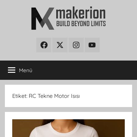
İçeriğe
atla
makerion
Build
Beyond
Facebook
Twitter
Instagram
Youtube
Blog
Limits
Menü
Etiket:
RC Tekne Motor Isısı