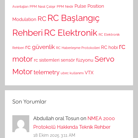
Pulse Position
Avantajları
PPM Nasıl Çalışır
PPM Nedir
RC Başlangıç
RC
Modulation
Rehberi
RC Elektronik
RC Elektronik
rc
rc güvenlik
RC hobi
Rehberi
RC Haberleşme Protokolleri
motor
Servo
rc sistemleri
sensör füzyonu
Motor
telemetry
VTX
ubec kullanımı
Son Yorumlar
Abdullah oral Tosun on
NMEA 2000
Protokolü Hakkında Teknik Rehber
18 Ekim 2025 3:11 AM