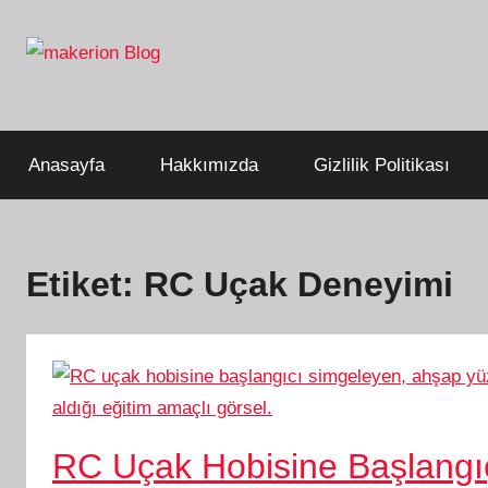
İçeriğe
atla
Build
makerion
Beyond
Limits
Blog
Anasayfa
Hakkımızda
Gizlilik Politikası
Etiket:
RC Uçak Deneyimi
RC Uçak Hobisine Başlangıç